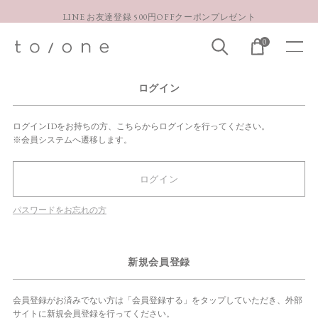
LINE お友達登録 500円OFFクーポンプレゼント
【重要】お盆期間中のお問い合わせと商品配送に関しまして
0
お得な定期購入コースはこちら
LINE お友達登録 500円OFFクーポンプレゼント
ログイン
ログインIDをお持ちの方、こちらからログインを行ってください。
※会員システムへ遷移します。
ログイン
パスワードをお忘れの方
新規会員登録
会員登録がお済みでない方は「会員登録する」をタップしていただき、外部
サイトに新規会員登録を行ってください。