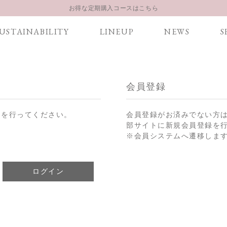
お得な定期購入コースはこちら
LINE お友達登録 500円OFFクーポンプレゼント
USTAINABILITY
LINEUP
NEWS
S
【重要】お盆期間中のお問い合わせと商品配送に関しまして
お得な定期購入コースはこちら
LINE お友達登録 500円OFFクーポンプレゼント
会員登録
ンを行ってください。
会員登録がお済みでない方
部サイトに新規会員登録を
※会員システムへ遷移しま
ログイン