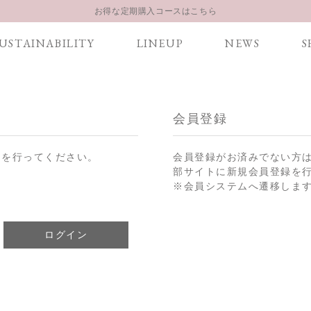
お得な定期購入コースはこちら
LINE お友達登録 500円OFFクーポンプレゼント
USTAINABILITY
LINEUP
NEWS
S
【重要】お盆期間中のお問い合わせと商品配送に関しまして
お得な定期購入コースはこちら
LINE お友達登録 500円OFFクーポンプレゼント
会員登録
ンを行ってください。
会員登録がお済みでない方
部サイトに新規会員登録を
※会員システムへ遷移しま
ログイン