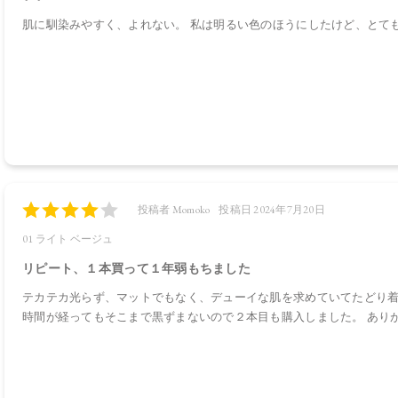
肌に馴染みやすく、よれない。 私は明るい色のほうにしたけど、とて
投稿者 Momoko
投稿日 2024年7月20日
01 ライト ベージュ
リピート、１本買って１年弱もちました
テカテカ光らず、マットでもなく、デューイな肌を求めていてたどり
時間が経ってもそこまで黒ずまないので２本目も購入しました。 あり