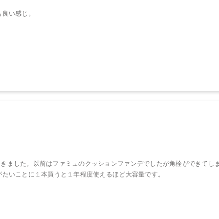
も良い感じ。
着きました。以前はファミュのクッションファンデでしたが角栓ができてし
がたいことに１本買うと１年程度使えるほど大容量です。