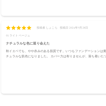
投稿者 しょこら
投稿日 2024年9月28日
01 ライト ベージュ
ナチュラルな色に巡り会えた
秋イエベでも、やや赤みのある肌質です。いつもファンデーションは
チュラルな肌色になりました。 カバー力は有りませんが、落ち着いた