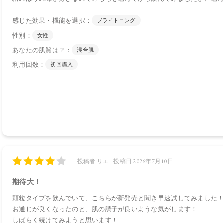
感じた効果・機能を選択：
ブライトニング
性別：
女性
あなたの肌質は？：
混合肌
利用回数：
初回購入
投稿者 リエ
投稿日 2026年7月10日
期待大！
顆粒タイプを飲んでいて、こちらが新発売と聞き早速試してみました
お通じが良くなったのと、肌の調子が良いような気がします！
しばらく続けてみようと思います！