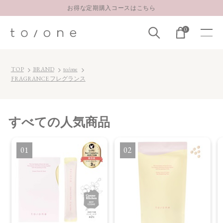
お得な定期購入コースはこちら
LINE お友達登録 500円OFFクーポンプレゼント
0
【重要】お盆期間中のお問い合わせと商品配送に関しまして
お得な定期購入コースはこちら
TOP
BRAND
to/one
LINE お友達登録 500円OFFクーポンプレゼント
FRAGRANCE フレグランス
すべて
の人気商品
1
2