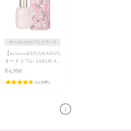
価格が安い
価格が高い
レビューが多い順
レビュー評価が高い順
FRAGRANCE フレグランス
【to/one×KEITAMARUYAMA】
人気順
オードトワレ SAKURA
in Bloom＜限定品＞
¥4,950
1