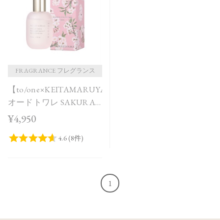
価格が安い
価格が高い
レビューが多い順
レビュー評価が高い順
FRAGRANCE フレグランス
【to/one×KEITAMARUYAMA】
人気順
オードトワレ SAKURA
in Bloom＜限定品＞
¥4,950
1