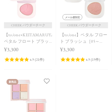
メール便対応
CHEEK パウダーチーク
CHEEK パウダーチーク
【to/one×KEITAMARUYAMA】
【to/one】ペタル フロー
ペタル フロート ブラッ
ト ブラッシュ［05～
シュ［EX12,EX13］＜限
06］
¥3,300
¥3,300
定品＞
新商品