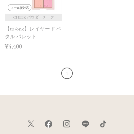
メール便対応
CHEEK パウダーチーク
【to/one】レイヤード ペ
タル パレット
［EX03,EX04］＜2026
¥4,400
AW Collection＞
1