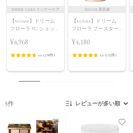
INNER CARE インナーケア
SERUM 美容液
【to/one】ドリーム
【to/one】ドリーム
フローラ VC ショット
フローラ ブースター
（30包）
セラム＜導入美容液
¥4,968
¥4,180
＞
5件
レビューが多い順
新着順
発売日順