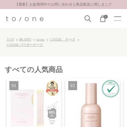
【重要】お盆期間中のお問い合わせと商品配送に関しまして
お得な定期購入コースはこちら
0
LINE お友達登録 500円OFFクーポンプレゼント
TOP
BRAND
to/one
CHEEK チーク
CHEEK パウダーチーク
すべて
の人気商品
1
2