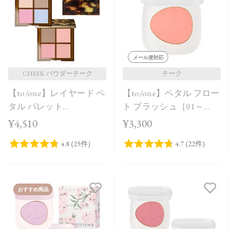
価格が安い
価格が高い
レビューが多い順
メール便対応
レビュー評価が高い順
CHEEK パウダーチーク
チーク
【to/one】レイヤード ペ
【to/one】ペタル フロー
人気順
タル パレット
ト ブラッシュ［01～
［EX01,EX02］＜限定品
03］
¥4,510
¥3,300
＞
おすすめ商品