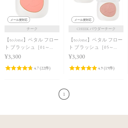
メール便対応
メール便対応
チーク
CHEEK パウダーチーク
【to/one】ペタル フロー
【to/one】ペタル フロー
ト ブラッシュ［01～
ト ブラッシュ［05～
03］
06］
¥3,300
¥3,300
1