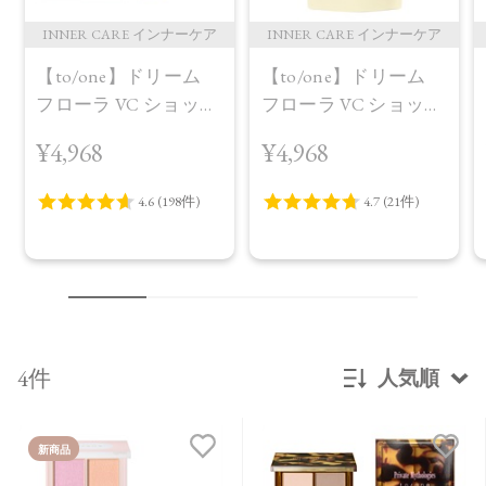
INNER CARE インナーケア
INNER CARE インナーケア
【to/one】ドリーム
【to/one】ドリーム
フローラ VC ショット
フローラ VC ショット
（30包）
デイ ブライトニング
¥4,968
¥4,968
プラス＜限定品＞
4件
人気順
新着順
新商品
発売日順