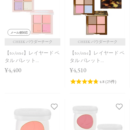
価格が安い
価格が高い
レビューが多い順
メール便対応
レビュー評価が高い順
CHEEK パウダーチーク
CHEEK パウダーチーク
【to/one】レイヤード ペ
【to/one】レイヤード ペ
人気順
タル パレット
タル パレット
［EX03,EX04］＜2026
［EX01,EX02］＜限定品
¥4,400
¥4,510
AW Collection＞
＞