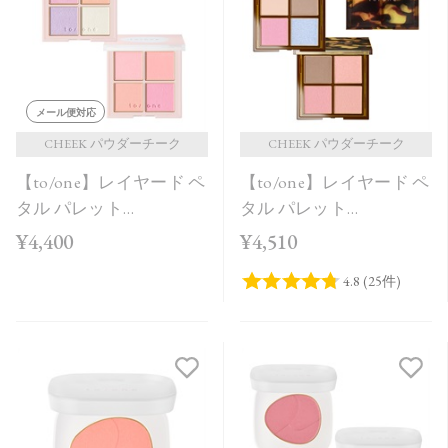
価格が安い
価格が高い
レビューが多い順
メール便対応
レビュー評価が高い順
CHEEK パウダーチーク
CHEEK パウダーチーク
【to/one】レイヤード ペ
【to/one】レイヤード ペ
人気順
タル パレット
タル パレット
［EX03,EX04］＜2026
［EX01,EX02］＜限定品
¥4,400
¥4,510
AW Collection＞
＞