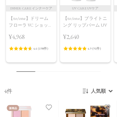
INNER CARE インナーケア
UV CARE UVケア
【to/one】ドリーム
【to/one】ブライトニ
フローラ VC ショット
ング リップバーム UV
（30包）
¥4,968
¥2,640
4件
人気順
新着順
新商品
発売日順