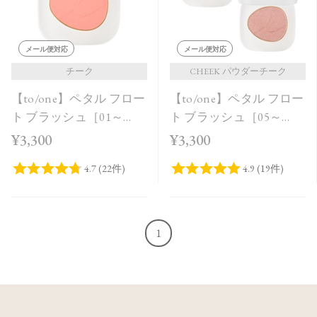
メール便対応
メール便対応
チーク
CHEEK パウダーチーク
【to/one】ペタル フロー
【to/one】ペタル フロー
ト ブラッシュ［01～
ト ブラッシュ［05～
03］
06］
¥3,300
¥3,300
1