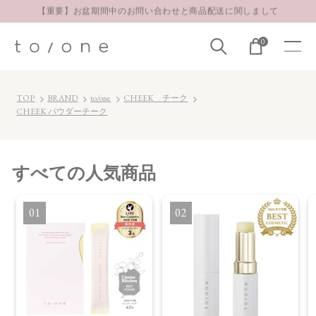
【重要】お盆期間中のお問い合わせと商品配送に関しまして
お得な定期購入コースはこちら
0
LINE お友達登録 500円OFFクーポンプレゼント
TOP
BRAND
to/one
CHEEK チーク
CHEEK パウダーチーク
すべて
の人気商品
1
2