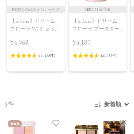
INNER CARE インナーケア
SERUM 美容液
【to/one】ドリーム
【to/one】ドリーム
フローラ VC ショット
フローラ ブースター
（30包）
セラム＜導入美容液
¥4,968
¥4,180
＞
5件
新着順
新着順
新商品
発売日順