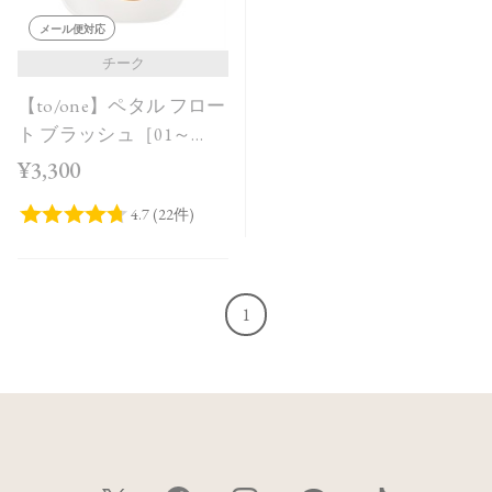
メール便対応
チーク
【to/one】ペタル フロー
ト ブラッシュ［01～
03］
¥3,300
1