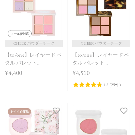
価格が安い
価格が高い
レビューが多い順
メール便対応
レビュー評価が高い順
CHEEK パウダーチーク
CHEEK パウダーチーク
【to/one】レイヤード ペ
【to/one】レイヤード ペ
人気順
タル パレット
タル パレット
［EX03,EX04］＜2026
［EX01,EX02］＜限定品
¥4,400
¥4,510
AW Collection＞
＞
おすすめ商品