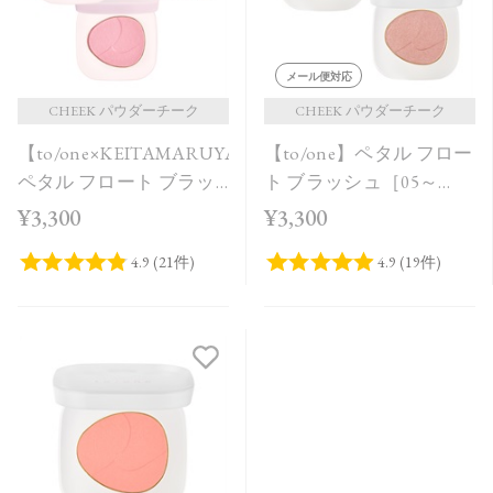
メール便対応
CHEEK パウダーチーク
CHEEK パウダーチーク
【to/one×KEITAMARUYAMA】
【to/one】ペタル フロー
ペタル フロート ブラッ
ト ブラッシュ［05～
シュ［EX12,EX13］＜限
06］
¥3,300
¥3,300
定品＞