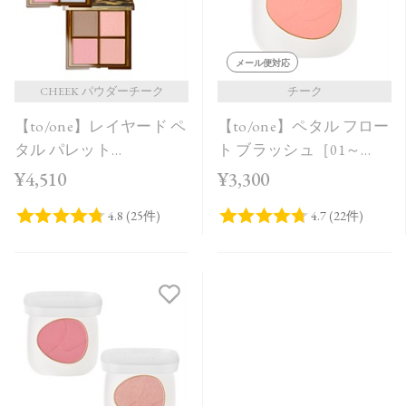
メール便対応
CHEEK パウダーチーク
チーク
【to/one】レイヤード ペ
【to/one】ペタル フロー
タル パレット
ト ブラッシュ［01～
［EX01,EX02］＜限定品
03］
¥4,510
¥3,300
＞