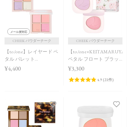
価格が安い
価格が高い
レビューが多い順
メール便対応
レビュー評価が高い順
CHEEK パウダーチーク
CHEEK パウダーチーク
【to/one】レイヤード ペ
【to/one×KEITAMARUY
人気順
タル パレット
ペタル フロート ブラッ
［EX03,EX04］＜2026
シュ［EX12,EX13］＜限
¥4,400
¥3,300
AW Collection＞
定品＞