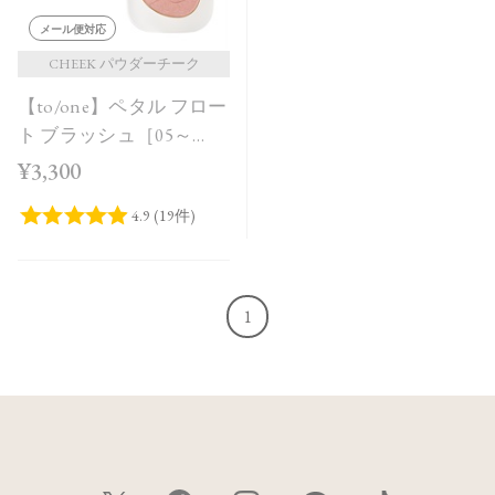
メール便対応
CHEEK パウダーチーク
【to/one】ペタル フロー
ト ブラッシュ［05～
06］
¥3,300
1