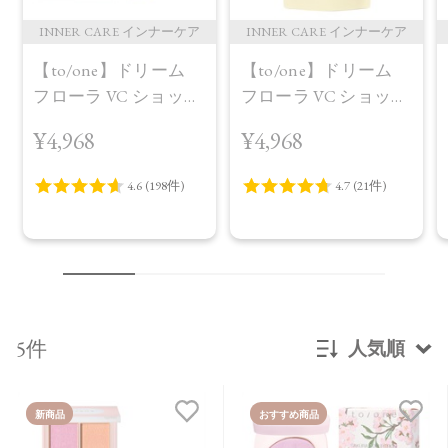
INNER CARE インナーケア
INNER CARE インナーケア
【to/one】ドリーム
【to/one】ドリーム
フローラ VC ショット
フローラ VC ショット
（30包）
デイ ブライトニング
¥4,968
¥4,968
プラス＜限定品＞
5件
人気順
新着順
新商品
おすすめ商品
発売日順