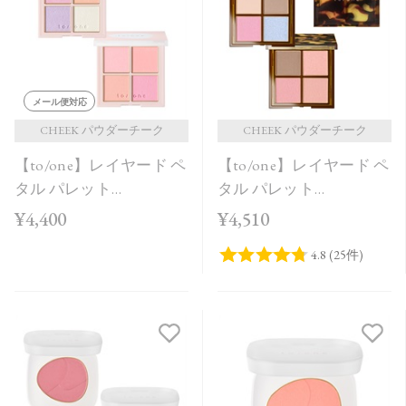
価格が安い
価格が高い
レビューが多い順
メール便対応
レビュー評価が高い順
CHEEK パウダーチーク
CHEEK パウダーチーク
【to/one】レイヤード ペ
【to/one】レイヤード ペ
人気順
タル パレット
タル パレット
［EX03,EX04］＜2026
［EX01,EX02］＜限定品
¥4,400
¥4,510
AW Collection＞
＞