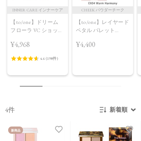
INNER CARE インナーケア
CHEEK パウダーチーク
【to/one】ドリーム
【to/one】レイヤード
フローラ VC ショット
ペタル パレット
（30包）
［EX03,EX04］＜2026
¥4,968
¥4,400
AW Collection＞EX04
Warm Harmony
4件
新着順
新着順
新商品
発売日順