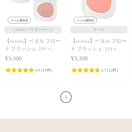
メール便対応
メール便対応
CHEEK パウダーチーク
チーク
【to/one】ペタル フロー
【to/one】ペタル フロー
ト ブラッシュ［05～
ト ブラッシュ［01～
06］
03］
¥3,300
¥3,300
1