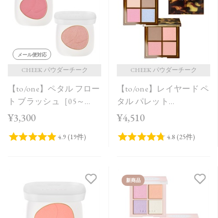
価格が安い
価格が高い
レビューが多い順
メール便対応
レビュー評価が高い順
CHEEK パウダーチーク
CHEEK パウダーチーク
【to/one】ペタル フロー
【to/one】レイヤード ペ
人気順
ト ブラッシュ［05～
タル パレット
06］
［EX01,EX02］＜限定品
¥3,300
¥4,510
＞
新商品