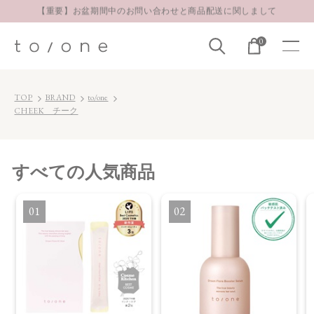
【重要】お盆期間中のお問い合わせと商品配送に関しまして
お得な定期購入コースはこちら
0
LINE お友達登録 500円OFFクーポンプレゼント
TOP
BRAND
to/one
CHEEK チーク
すべて
の人気商品
1
2