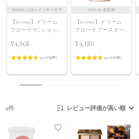
INNER CARE インナーケア
SERUM 美容液
【to/one】ドリーム
【to/one】ドリーム
フローラ VC ショット
フローラ ブースター
（30包）
セラム＜導入美容液
¥4,968
¥4,180
＞
4件
レビュー評価が高い順
新着順
発売日順