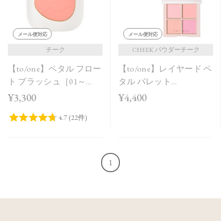
メール便対応
メール便対応
チーク
CHEEK パウダーチーク
【to/one】ペタル フロー
【to/one】レイヤード ペ
ト ブラッシュ［01～
タル パレット
03］
［EX03,EX04］＜2026
¥3,300
¥4,400
AW Collection＞
1