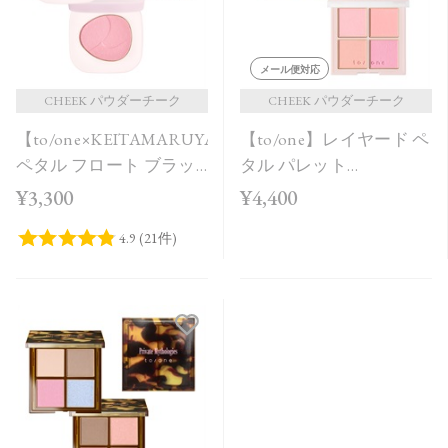
メール便対応
CHEEK パウダーチーク
CHEEK パウダーチーク
【to/one×KEITAMARUYAMA】
【to/one】レイヤード ペ
ペタル フロート ブラッ
タル パレット
シュ［EX12,EX13］＜限
［EX03,EX04］＜2026
¥3,300
¥4,400
定品＞
AW Collection＞