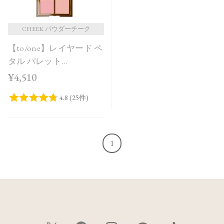
CHEEK パウダーチーク
【to/one】レイヤード ペ
タル パレット
［EX01,EX02］＜限定品
¥4,510
＞
1