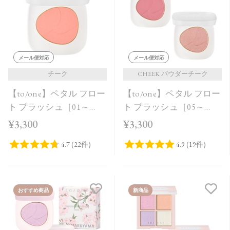
価格が安い
価格が高い
レビューが多い順
メール便対応
メール便対応
レビュー評価が高い順
チーク
CHEEK パウダーチーク
【to/one】ペタル フロー
【to/one】ペタル フロー
人気順
ト ブラッシュ［01～
ト ブラッシュ［05～
03］
06］
¥3,300
¥3,300
おすすめ商品
新商品