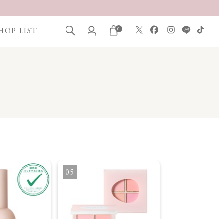
HOP LIST
0
5
6