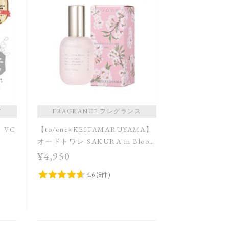
ア
FRAGRANCE フレグランス
 VC
【to/one×KEITAMARUYAMA】
オードトワレ SAKURA in Bloom
＜限定品＞
¥4,950