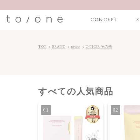
CONCEPT
S
TOP
BRAND
to/one
OTHER その他
すべて
の人気商品
・オイル
1
2
】ブライトニング
セラム