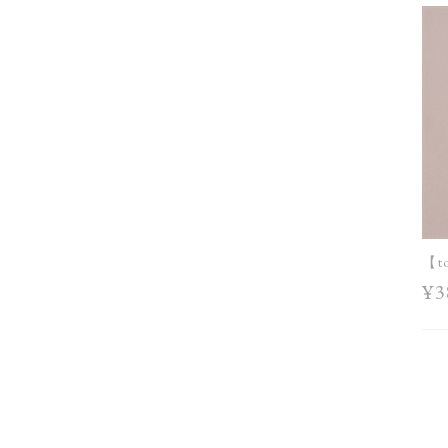
【t
¥3