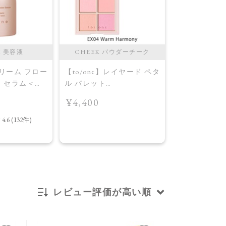
M 美容液
CHEEK パウダーチーク
CHEEK 
ドリーム フロー
【to/one】レイヤード ペタ
【to/one】
ー セラム＜導
ル パレット
ル パレット
［EX03,EX04］＜2026
［EX03,EX0
¥4,400
¥4,400
AW Collection＞EX04
AW Collecti
Warm Harmony
Layered Petal
レビュー評価が高い順
新着順