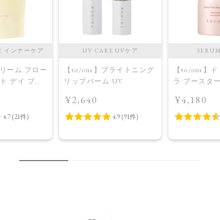
RE インナーケア
UV CARE UVケア
SERU
】ドリーム フロー
【to/one】ブライトニング
【to/one】
ット デイ ブラ
リップバーム UV
ラ ブースタ
プラス＜限定
入美容液＞
¥2,640
¥4,180