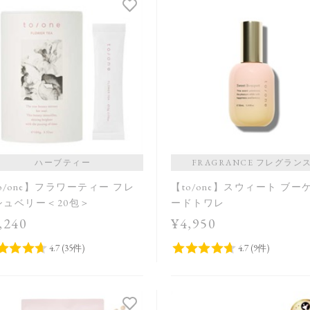
ハーブティー
FRAGRANCE フレグラン
o/one】フラワーティー フレ
【to/one】スウィート ブー
シュベリー＜20包＞
ードトワレ
,240
¥4,950