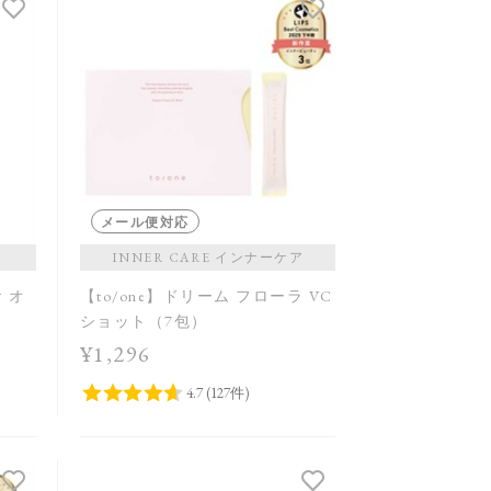
発売日順
価格が安い
価格が高い
レビューが多い順
レビュー評価が高い順
人気順
メール便対応
ス
INNER CARE インナーケア
ケ オ
【to/one】ドリーム フローラ VC
ショット（7包）
¥1,296