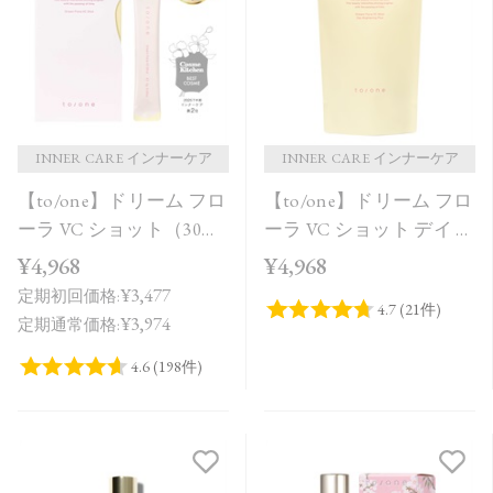
価格が安い
価格が高い
レビューが多い順
レビュー評価が高い順
INNER CARE インナーケア
INNER CARE インナーケア
【to/one】ドリーム フロ
【to/one】ドリーム フロ
人気順
ーラ VC ショット（30
ーラ VC ショット デイ ブ
包）
ライトニング プラス＜
¥4,968
¥4,968
限定品＞
¥3,477
定期初回価格:
¥3,974
定期通常価格: