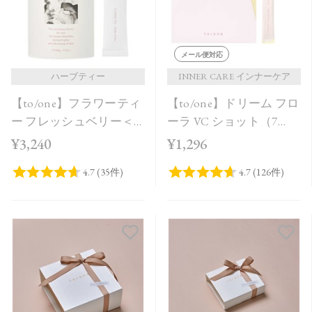
メール便対応
ハーブティー
INNER CARE インナーケア
【to/one】フラワーティ
【to/one】ドリーム フロ
ー フレッシュベリー＜
ーラ VC ショット（7
20包＞
包）
¥3,240
¥1,296