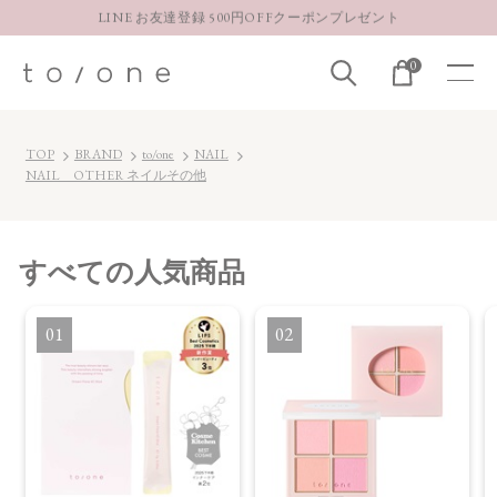
LINE お友達登録 500円OFFクーポンプレゼント
【重要】お盆期間中のお問い合わせと商品配送に関しまして
0
お得な定期購入コースはこちら
LINE お友達登録 500円OFFクーポンプレゼント
TOP
BRAND
to/one
NAIL
NAIL OTHER ネイルその他
すべて
の人気商品
1
2