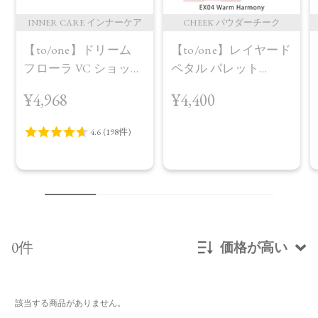
INNER CARE インナーケア
CHEEK パウダーチーク
【to/one】ドリーム
【to/one】レイヤード
フローラ VC ショット
ペタル パレット
（30包）
［EX03,EX04］＜2026
¥4,968
¥4,400
AW Collection＞EX04
Warm Harmony
0件
価格が高い
新着順
該当する商品がありません。
発売日順