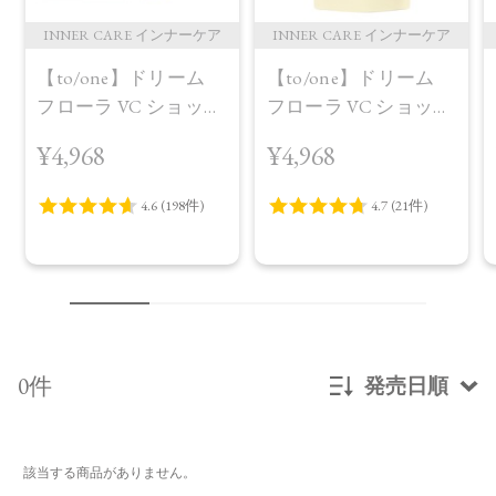
INNER CARE インナーケア
INNER CARE インナーケア
【to/one】ドリーム
【to/one】ドリーム
フローラ VC ショット
フローラ VC ショット
（30包）
デイ ブライトニング
¥4,968
¥4,968
プラス＜限定品＞
0件
発売日順
新着順
該当する商品がありません。
発売日順