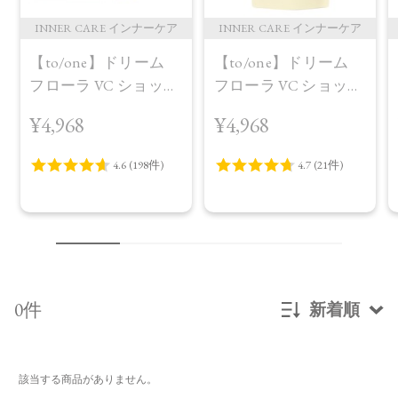
INNER CARE インナーケア
INNER CARE インナーケア
【to/one】ドリーム
【to/one】ドリーム
フローラ VC ショット
フローラ VC ショット
（30包）
デイ ブライトニング
¥4,968
¥4,968
プラス＜限定品＞
0件
新着順
新着順
該当する商品がありません。
発売日順