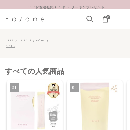
LINE お友達登録 500円OFFクーポンプレゼント
【重要】お盆期間中のお問い合わせと商品配送に関しまして
0
お得な定期購入コースはこちら
LINE お友達登録 500円OFFクーポンプレゼント
TOP
BRAND
to/one
NAIL
すべて
の人気商品
1
2