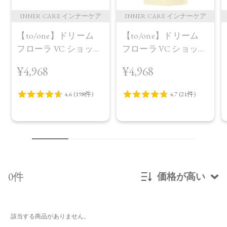
INNER CARE インナーケア
INNER CARE インナーケア
【to/one】ドリーム
【to/one】ドリーム
フローラ VC ショット
フローラ VC ショット
（30包）
デイ ブライトニング
¥4,968
¥4,968
プラス＜限定品＞
0件
価格が高い
新着順
該当する商品がありません。
発売日順