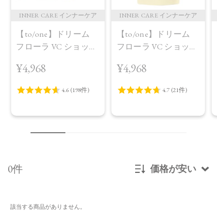
INNER CARE インナーケア
INNER CARE インナーケア
【to/one】ドリーム
【to/one】ドリーム
フローラ VC ショット
フローラ VC ショット
（30包）
デイ ブライトニング
¥4,968
¥4,968
プラス＜限定品＞
0件
価格が安い
新着順
該当する商品がありません。
発売日順