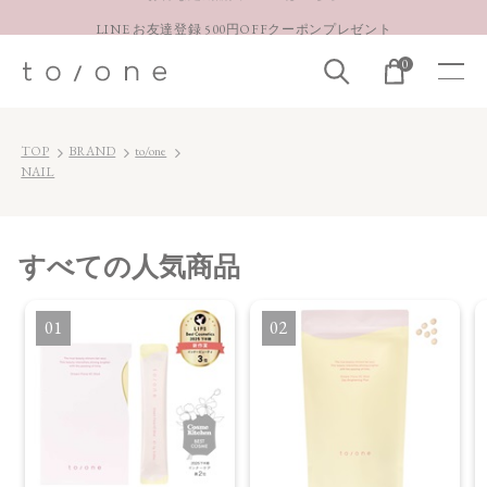
LINE お友達登録 500円OFFクーポンプレゼント
【重要】お盆期間中のお問い合わせと商品配送に関しまして
0
お得な定期購入コースはこちら
LINE お友達登録 500円OFFクーポンプレゼント
TOP
BRAND
to/one
NAIL
すべて
の人気商品
1
2