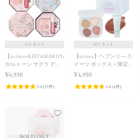
価格が安い
価格が高い
レビューが多い順
レビュー評価が高い順
KIT キット
KIT キット
【to/one×KEITAMARUYAMA】
【to/one】ヘブンリ― ス
人気順
2026 トーン サクラ デュ
イーツ ボックス＜限定
オ［A,B］＜限定品＞
品全3種＞＜Holiday
¥6,930
¥4,950
Collection＞
SOLD OUT