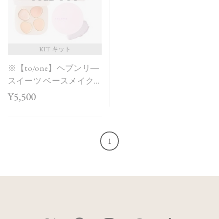
KIT キット
※【to/one】ヘブンリ―
スイーツ ベースメイク
ボックス＜Holiday
¥5,500
Collection＞
1