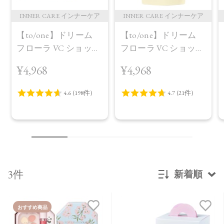
INNER CARE インナーケア
INNER CARE インナーケア
【to/one】ドリーム
【to/one】ドリーム
フローラ VC ショット
フローラ VC ショット
（30包）
デイ ブライトニング
¥4,968
¥4,968
プラス＜限定品＞
3件
新着順
新着順
おすすめ商品
発売日順