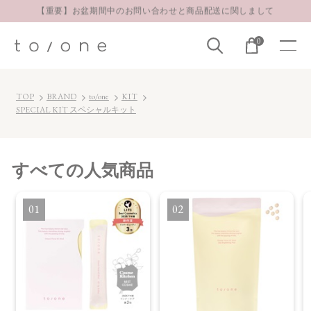
【重要】お盆期間中のお問い合わせと商品配送に関しまして
お得な定期購入コースはこちら
0
LINE お友達登録 500円OFFクーポンプレゼント
TOP
BRAND
to/one
KIT
SPECIAL KIT スペシャルキット
すべて
の人気商品
1
2