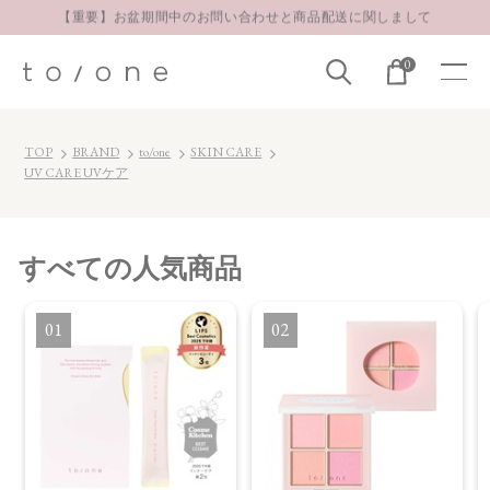
【重要】お盆期間中のお問い合わせと商品配送に関しまして
お得な定期購入コースはこちら
0
LINE お友達登録 500円OFFクーポンプレゼント
TOP
BRAND
to/one
SKIN CARE
UV CARE UVケア
すべて
の人気商品
1
2