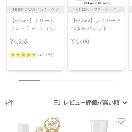
INNER CARE インナーケア
CHEEK パウダーチーク
【to/one】ドリーム
【to/one】レイヤード
フローラ VC ショット
ペタル パレット
（30包）
［EX03,EX04］＜2026
¥4,968
¥4,400
AW Collection＞EX04
Warm Harmony
4件
レビュー評価が高い順
新着順
発売日順