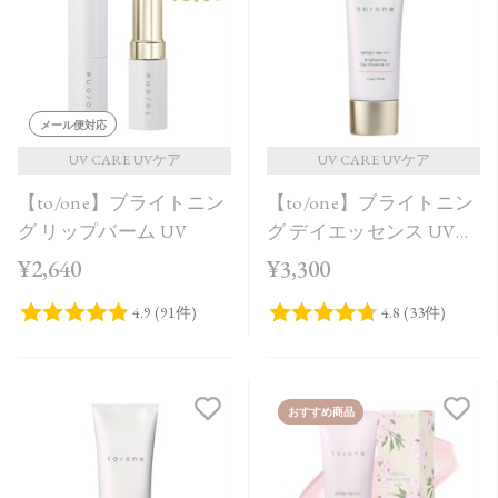
価格が安い
価格が高い
レビューが多い順
メール便対応
レビュー評価が高い順
UV CARE UVケア
UV CARE UVケア
【to/one】ブライトニン
【to/one】ブライトニン
人気順
グ リップバーム UV
グ デイエッセンス UV
Lilac Pink
¥2,640
¥3,300
おすすめ商品