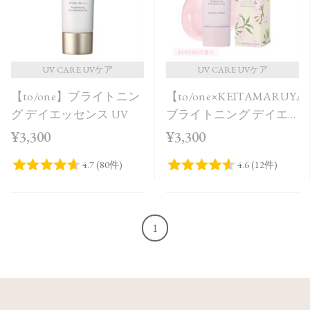
UV CARE UVケア
UV CARE UVケア
【to/one】ブライトニン
【to/one×KEITAMARUY
グ デイエッセンス UV
ブライトニング デイエ
ッセンス UV SAKURA in
¥3,300
¥3,300
Bloom＜限定品＞
1