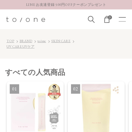
LINE お友達登録 500円OFFクーポンプレゼント
【重要】お盆期間中のお問い合わせと商品配送に関しまして
0
お得な定期購入コースはこちら
LINE お友達登録 500円OFFクーポンプレゼント
TOP
BRAND
to/one
SKIN CARE
UV CARE UVケア
すべて
の人気商品
1
2