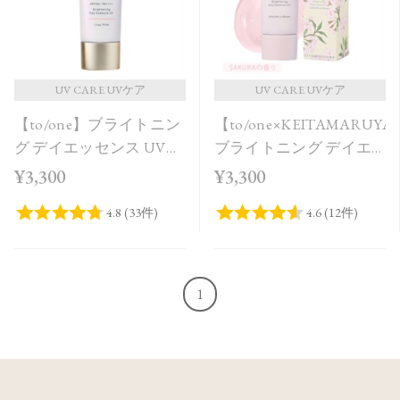
UV CARE UVケア
UV CARE UVケア
【to/one】ブライトニン
【to/one×KEITAMARUY
グ デイエッセンス UV
ブライトニング デイエ
Lilac Pink
ッセンス UV SAKURA in
¥3,300
¥3,300
Bloom＜限定品＞
1