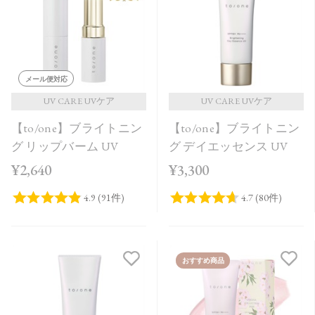
価格が安い
価格が高い
レビューが多い順
メール便対応
レビュー評価が高い順
UV CARE UVケア
UV CARE UVケア
【to/one】ブライトニン
【to/one】ブライトニン
人気順
グ リップバーム UV
グ デイエッセンス UV
¥2,640
¥3,300
おすすめ商品