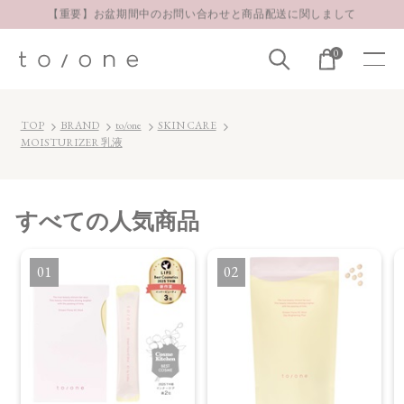
【重要】お盆期間中のお問い合わせと商品配送に関しまして
お得な定期購入コースはこちら
0
LINE お友達登録 500円OFFクーポンプレゼント
TOP
BRAND
to/one
SKIN CARE
MOISTURIZER 乳液
すべて
の人気商品
1
2