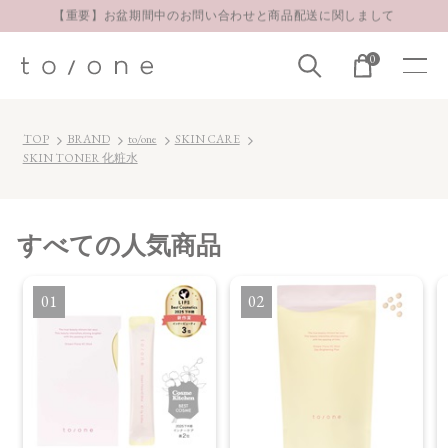
【重要】お盆期間中のお問い合わせと商品配送に関しまして
お得な定期購入コースはこちら
0
LINE お友達登録 500円OFFクーポンプレゼント
TOP
BRAND
to/one
SKIN CARE
SKIN TONER 化粧水
すべて
の人気商品
1
2