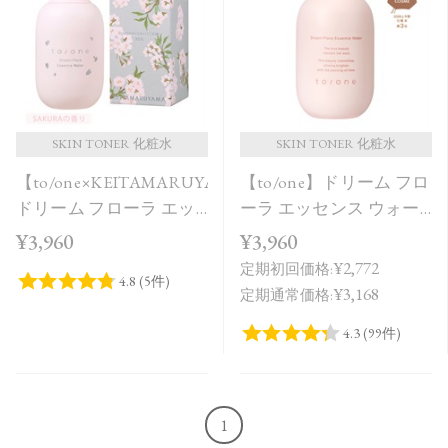
価格が安い
価格が高い
レビューが多い順
レビュー評価が高い順
SKIN TONER 化粧水
SKIN TONER 化粧水
【to/one×KEITAMARUYAMA】
【to/one】ドリーム フロ
人気順
ドリーム フローラ エッ
ーラ エッセンス ウォー
センス ウォーター
ター
¥3,960
¥3,960
SAKURA in Bloom＜限定
¥2,772
定期初回価格:
品＞
¥3,168
定期通常価格:
1