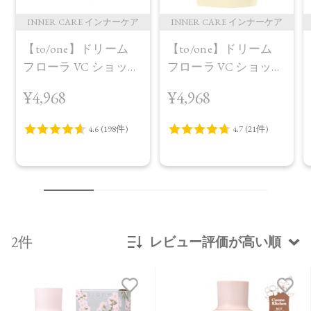
INNER CARE インナーケア
INNER CARE インナーケア
【to/one】ドリーム
【to/one】ドリーム
フローラ VC ショット
フローラ VC ショット
（30包）
デイ ブライトニング
¥4,968
¥4,968
プラス＜限定品＞
2件
レビュー評価が高い順
新着順
発売日順