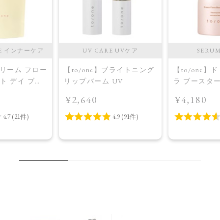
RE インナーケア
UV CARE UVケア
SERU
】ドリーム フロー
【to/one】ブライトニング
【to/one】
ット デイ ブラ
リップバーム UV
ラ ブースタ
プラス＜限定
入美容液＞
¥2,640
¥4,180