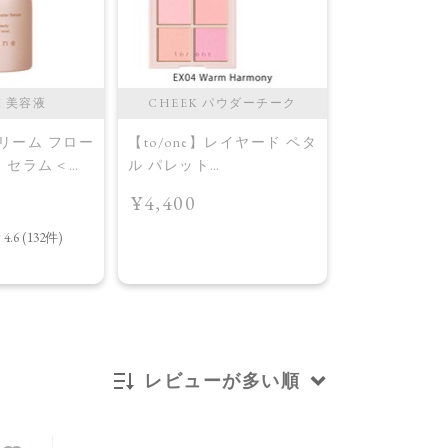
M 美容液
CHEEK パウダーチーク
CHEEK 
ドリーム フロー
【to/one】レイヤード ペタ
【to/one】
ー セラム＜導
ル パレット
ル パレット
［EX03,EX04］＜2026
［EX03,EX0
¥4,400
¥4,400
AW Collection＞EX04
AW Collecti
Warm Harmony
Layered Petal
レビューが多い順
新着順