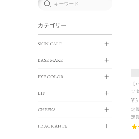
カテゴリー
SKIN CARE
BASE MAKE
EYE COLOR
【t
ッ
LIP
¥3
CHEEKS
定
定
FRAGRANCE