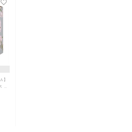
発売日順
価格が安い
価格が高い
レビューが多い順
レビュー評価が高い順
人気順
MA】
ス ウ
m＜限