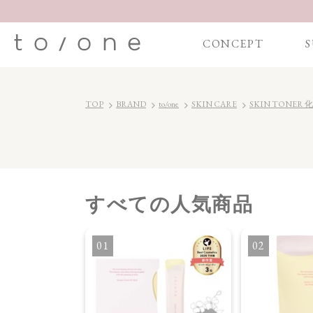
CONCEPT
S
TOP
BRAND
to/one
SKIN CARE
SKIN TONER 
すべて
の人気商品
・オイル
1
2
】ブライトニング
セラム