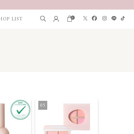
HOP LIST
0
5
6