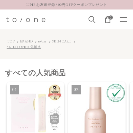
LINE お友達登録 500円OFFクーポンプレゼント
【重要】お盆期間中のお問い合わせと商品配送に関しまして
0
お得な定期購入コースはこちら
LINE お友達登録 500円OFFクーポンプレゼント
TOP
BRAND
to/one
SKIN CARE
SKIN TONER 化粧水
すべて
の人気商品
1
2