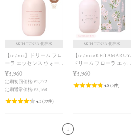
価格が安い
価格が高い
レビューが多い順
レビュー評価が高い順
SKIN TONER 化粧水
SKIN TONER 化粧水
【to/one】ドリーム フロ
【to/one×KEITAMARUY
人気順
ーラ エッセンス ウォー
ドリーム フローラ エッ
ター
センス ウォーター
¥3,960
¥3,960
SAKURA in Bloom＜限定
¥2,772
定期初回価格:
品＞
¥3,168
定期通常価格:
1