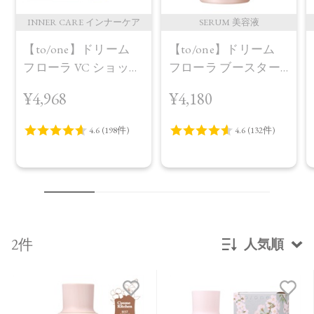
INNER CARE インナーケア
SERUM 美容液
【to/one】ドリーム
【to/one】ドリーム
フローラ VC ショット
フローラ ブースター
（30包）
セラム＜導入美容液
¥4,968
¥4,180
＞
2件
人気順
新着順
発売日順