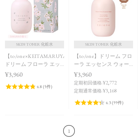
価格が安い
価格が高い
レビューが多い順
レビュー評価が高い順
SKIN TONER 化粧水
SKIN TONER 化粧水
【to/one×KEITAMARUYAMA】
【to/one】ドリーム フロ
人気順
ドリーム フローラ エッ
ーラ エッセンス ウォー
センス ウォーター
ター
¥3,960
¥3,960
SAKURA in Bloom＜限定
¥2,772
定期初回価格:
品＞
¥3,168
定期通常価格:
1