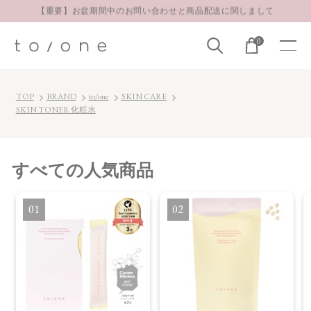
【重要】お盆期間中のお問い合わせと商品配送に関しまして
お得な定期購入コースはこちら
0
LINE お友達登録 500円OFFクーポンプレゼント
TOP
BRAND
to/one
SKIN CARE
SKIN TONER 化粧水
すべて
の人気商品
1
2