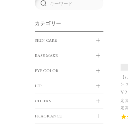
カテゴリー
SKIN CARE
BASE MAKE
EYE COLOR
【t
シュ
LIP
¥2
CHEEKS
定
定
FRAGRANCE