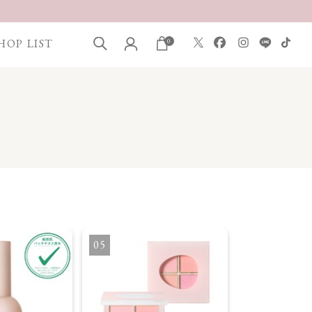
HOP LIST
0
5
6