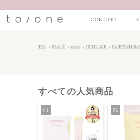
CONCEPT
S
TOP
BRAND
to/one
SKIN CARE
FACE WASH 洗
すべて
の人気商品
・オイル
1
2
】ブライトニング
セラム