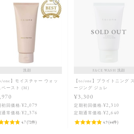
SOLD OUT
洗顔
FACE WASH 洗顔
o/one】モイスチャー ウォッ
【to/one】ブライトニング 
ペースト (M)
ージング ジュレ
,970
¥3,300
¥2,079
¥2,310
期初回価格:
定期初回価格:
¥2,376
¥2,640
期通常価格:
定期通常価格: