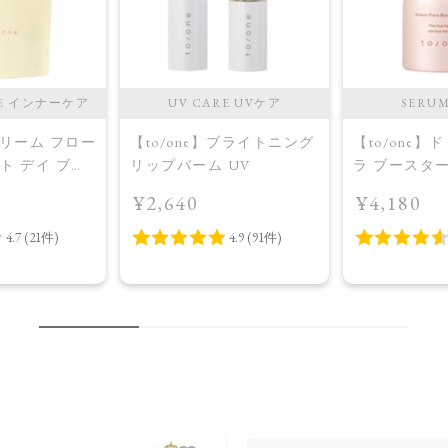
RE インナーケア
UV CARE UVケア
SERU
】ドリーム フロー
【to/one】ブライトニング
【to/one】
ット デイ ブラ
リップバーム UV
ラ ブースタ
プラス＜限定
入美容液＞
¥2,640
¥4,180