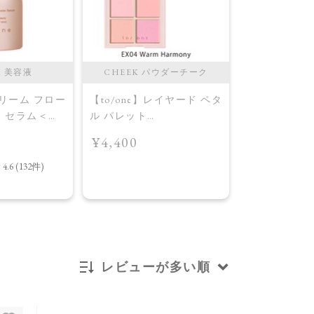
M 美容液
CHEEK パウダーチーク
CHEEK 
ドリーム フロー
【to/one】レイヤード ペタ
【to/one】
ー セラム＜導
ル パレット
ル パレット
［EX03,EX04］＜2026
［EX03,EX0
¥4,400
¥4,400
AW Collection＞EX04
AW Collecti
Warm Harmony
Layered Petal
レビューが多い順
新着順