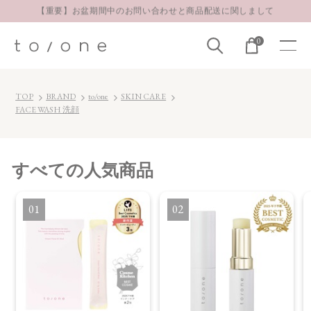
【重要】お盆期間中のお問い合わせと商品配送に関しまして
お得な定期購入コースはこちら
0
LINE お友達登録 500円OFFクーポンプレゼント
TOP
BRAND
to/one
SKIN CARE
FACE WASH 洗顔
すべて
の人気商品
1
2