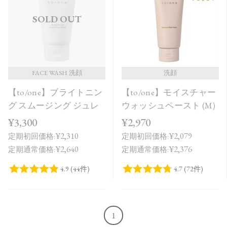
価格が安い
SOLD OUT
価格が高い
レビューが多い順
レビュー評価が高い順
FACE WASH 洗顔
洗顔
【to/one】ブライトニン
【to/one】モイスチャー
人気順
グ スムージング ジュレ
ウォッシュペースト (M)
¥3,300
¥2,970
¥2,310
¥2,079
定期初回価格:
定期初回価格:
¥2,640
¥2,376
定期通常価格:
定期通常価格:
1