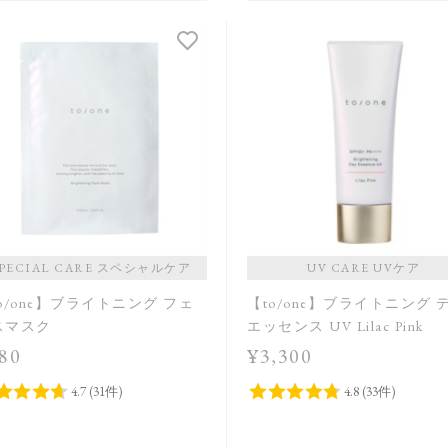
SPECIAL CARE スペシャルケア
UV CARE UVケア
o/one】ブライトニング フェ
【to/one】ブライトニング 
スマスク
エッセンス UV Lilac Pink
80
¥3,300