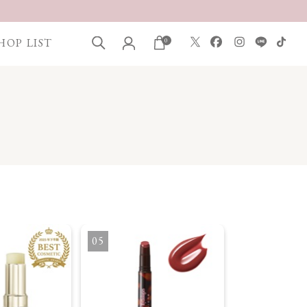
HOP LIST
0
5
6