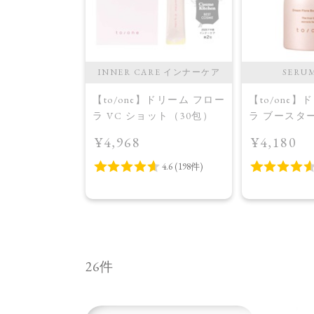
・オイル
INNER CARE インナーケア
SERU
】ブライトニング
【to/one】ドリーム フロー
【to/one
セラム
ラ VC ショット（30包）
ラ ブースタ
入美容液＞
¥4,968
¥4,180
26件