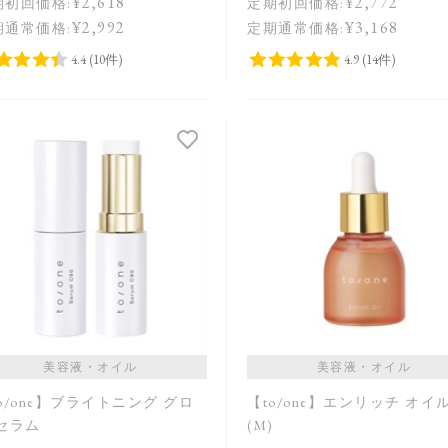
¥2,618
¥2,772
期初回価格:
定期初回価格:
¥2,992
¥3,168
期通常価格:
定期通常価格:
美容液・オイル
美容液・オイル
o/one】ブライトニング グロ
【to/one】エンリッチ オイ
 セラム
(M)