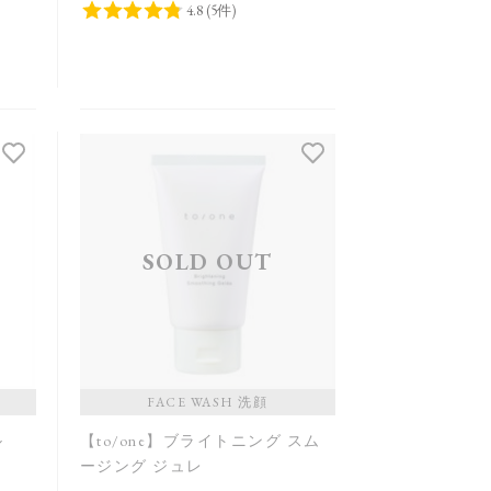
SOLD OUT
FACE WASH 洗顔
ル
【to/one】ブライトニング スム
ージング ジュレ