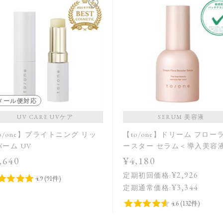
メール便対応
UV CARE UVケア
SERUM 美容液
o/one】ブライトニング リッ
【to/one】ドリーム フロー
ーム UV
ースター セラム＜導入美容
,640
¥4,180
¥2,926
定期初回価格:
¥3,344
定期通常価格: