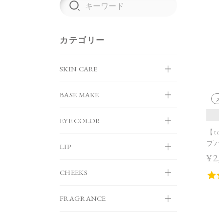
カテゴリー
SKIN CARE
BASE MAKE
EYE COLOR
【t
プバ
LIP
¥2
CHEEKS
FRAGRANCE