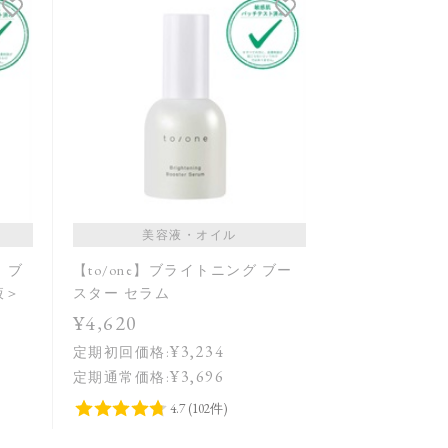
発売日順
価格が安い
価格が高い
レビューが多い順
レビュー評価が高い順
人気順
美容液・オイル
ラ ブ
【to/one】ブライトニング ブー
液＞
スター セラム
¥4,620
¥3,234
定期初回価格:
¥3,696
定期通常価格: