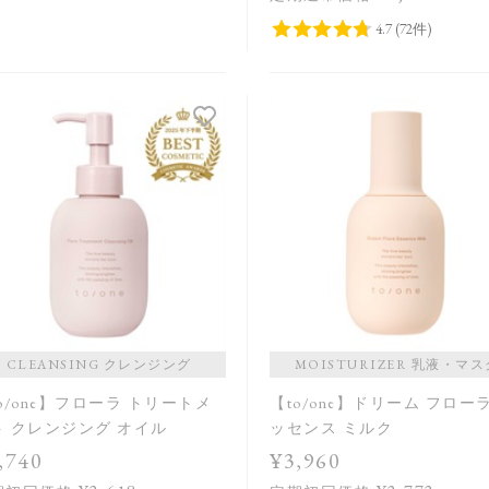
CLEANSING クレンジング
MOISTURIZER 乳液・マス
o/one】フローラ トリートメ
【to/one】ドリーム フロー
ト クレンジング オイル
ッセンス ミルク
,740
¥3,960