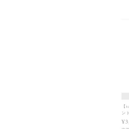
【t
ン
¥3