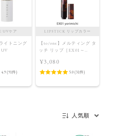
E UVケア
LIPSTICK リップカラー
CHEEK 
】ブライトニング
【to/one】メルティング タ
【to/one】
UV
ッチ リップ［EX01～
ル パレット
EX03］＜限定品＞EX01
［EX03,EX0
¥3,080
¥4,400
yorimichi
AW Collecti
Warm Harmo
人気順
新着順