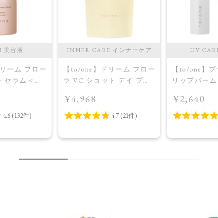
M 美容液
INNER CARE インナーケア
UV CAR
】ドリーム フロー
【to/one】ドリーム フロー
【to/one
ー セラム＜導
ラ VC ショット デイ ブラ
リップバーム 
イトニング プラス＜限定
¥4,968
¥2,640
品＞