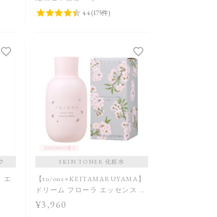
ク
SKIN TONER 化粧水
ラ エ
【to/one×KEITAMARUYAMA】
ドリーム フローラ エッセンス ウ
ォーター SAKURA in Bloom＜限
¥3,960
定品＞