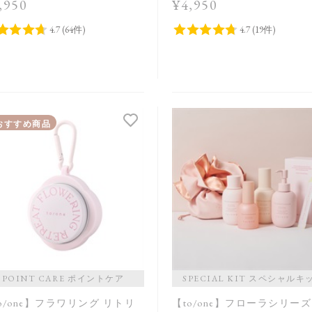
,950
¥4,950
おすすめ商品
POINT CARE ポイントケア
SPECIAL KIT スペシャルキ
o/one】フラワリング リトリ
【to/one】フローラシリ