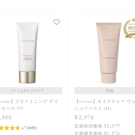
UV CARE UVケア
洗顔
o/one】ブライトニング デイ
【to/one】モイスチャー ウ
ッセンス UV
シュペースト (M)
,300
¥2,970
¥2,079
定期初回価格:
¥2,376
定期通常価格: