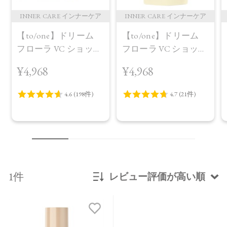
INNER CARE インナーケア
INNER CARE インナーケア
【to/one】ドリーム
【to/one】ドリーム
フローラ VC ショット
フローラ VC ショット
（30包）
デイ ブライトニング
¥4,968
¥4,968
プラス＜限定品＞
1件
レビュー評価が高い順
新着順
発売日順