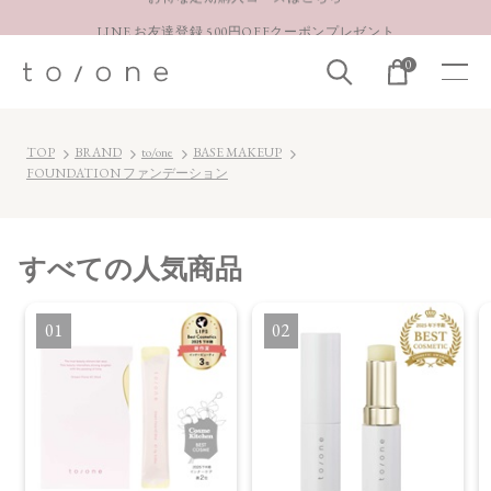
LINE お友達登録 500円OFFクーポンプレゼント
【重要】お盆期間中のお問い合わせと商品配送に関しまして
0
お得な定期購入コースはこちら
LINE お友達登録 500円OFFクーポンプレゼント
TOP
BRAND
to/one
BASE MAKEUP
FOUNDATION ファンデーション
すべて
の人気商品
1
2