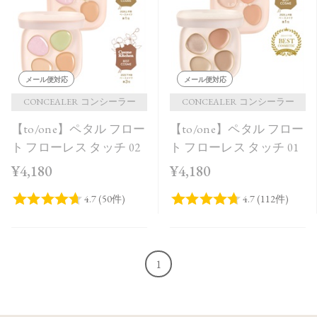
価格が安い
価格が高い
レビューが多い順
メール便対応
メール便対応
レビュー評価が高い順
CONCEALER コンシーラー
CONCEALER コンシーラー
【to/one】ペタル フロー
【to/one】ペタル フロー
人気順
ト フローレス タッチ 02
ト フローレス タッチ 01
¥4,180
¥4,180
1