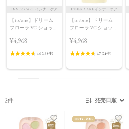
INNER CARE インナーケア
INNER CARE インナーケア
【to/one】ドリーム
【to/one】ドリーム
フローラ VC ショット
フローラ VC ショット
（30包）
デイ ブライトニング
¥4,968
¥4,968
プラス＜限定品＞
2件
発売日順
新着順
BEST COSME
発売日順