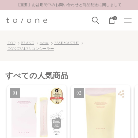
【重要】お盆期間中のお問い合わせと商品配送に関しまして
お得な定期購入コースはこちら
0
LINE お友達登録 500円OFFクーポンプレゼント
【重要】お盆期間中のお問い合わせと商品配送に関しまして
TOP
BRAND
to/one
BASE MAKEUP
お得な定期購入コースはこちら
CONCEALER コンシーラー
LINE お友達登録 500円OFFクーポンプレゼント
すべて
の人気商品
1
2