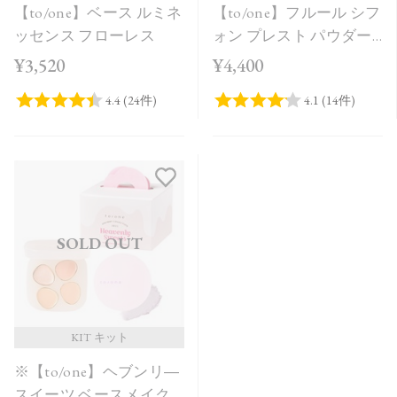
【to/one】ベース ルミネ
【to/one】フルール シフ
ッセンス フローレス
ォン プレスト パウダー
［00］
¥3,520
¥4,400
SOLD OUT
KIT キット
※【to/one】ヘブンリ―
スイーツ ベースメイク