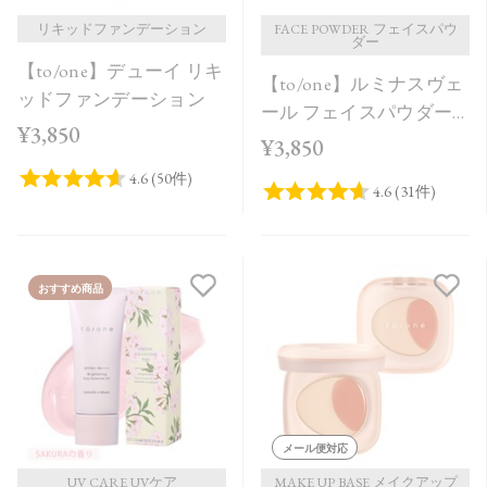
リキッドファンデーション
FACE POWDER フェイスパウ
ダー
【to/one】デューイ リキ
【to/one】ルミナスヴェ
ッドファンデーション
ール フェイスパウダー
¥3,850
＜全2色＞
¥3,850
おすすめ商品
メール便対応
UV CARE UVケア
MAKE UP BASE メイクアップ