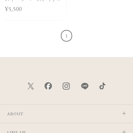
ボックス＜Holiday
¥5,500
Collection＞
1
ABOUT
LINE UP