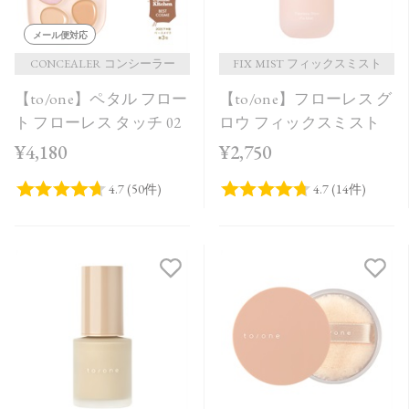
メール便対応
CONCEALER コンシーラー
FIX MIST フィックスミスト
【to/one】ペタル フロー
【to/one】フローレス グ
ト フローレス タッチ 02
ロウ フィックスミスト
¥4,180
¥2,750