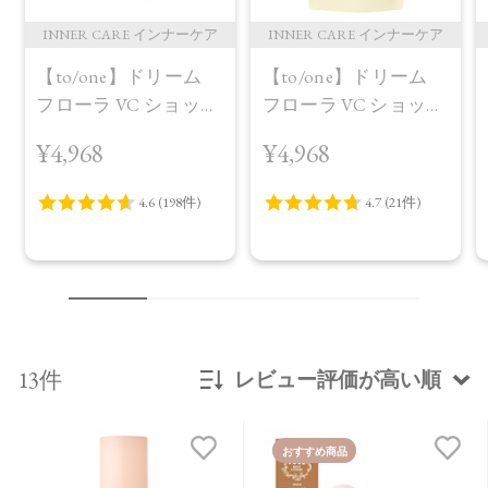
INNER CARE インナーケア
INNER CARE インナーケア
【to/one】ドリーム
【to/one】ドリーム
フローラ VC ショット
フローラ VC ショット
（30包）
デイ ブライトニング
¥4,968
¥4,968
プラス＜限定品＞
13件
レビュー評価が高い順
新着順
おすすめ商品
発売日順