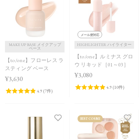
価格が安い
価格が高い
レビューが多い順
メール便対応
レビュー評価が高い順
MAKE UP BASE メイクアップ
HIGHLIGHTER ハイライター
ベース
【to/one】ルミナス グロ
人気順
【to/one】フローレス ラ
ウ リキッド［01～03］
スティング ベース
¥3,080
¥3,630
BEST COSME