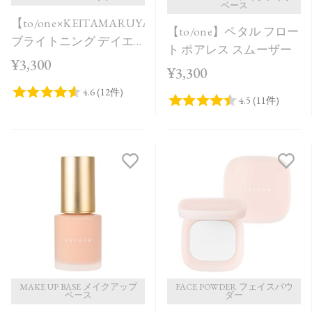
ベース
【to/one×KEITAMARUYAMA】
【to/one】ペタル フロー
ブライトニング デイエ
ト ポアレス スムーザー
ッセンス UV SAKURA in
¥3,300
¥3,300
Bloom＜限定品＞
MAKE UP BASE メイクアップ
FACE POWDER フェイスパウ
ベース
ダー