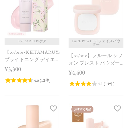
価格が安い
価格が高い
レビューが多い順
レビュー評価が高い順
UV CARE UVケア
FACE POWDER フェイスパウ
ダー
【to/one×KEITAMARUYAMA】
人気順
【to/one】フルール シフ
ブライトニング デイエ
ォン プレスト パウダー
ッセンス UV SAKURA in
¥3,300
［00］
¥4,400
Bloom＜限定品＞
おすすめ商品