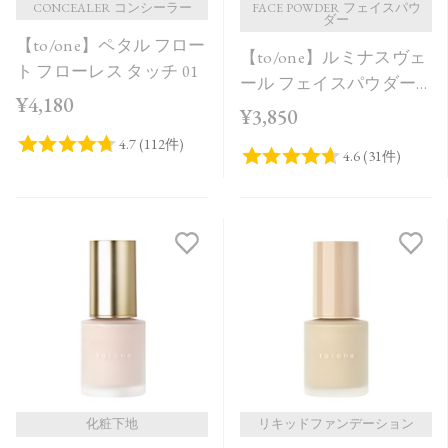
CONCEALER コンシーラー
FACE POWDER フェイスパウ
ダー
【to/one】ペタル フロー
【to/one】ルミナスヴェ
ト フローレス タッチ 01
ール フェイスパウダー
¥4,180
＜全2色＞
¥3,850
化粧下地
リキッドファンデーション