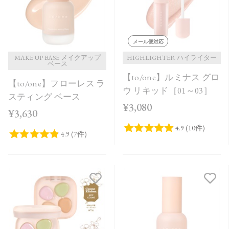
メール便対応
MAKE UP BASE メイクアップ
HIGHLIGHTER ハイライター
ベース
【to/one】ルミナス グロ
【to/one】フローレス ラ
ウ リキッド［01～03］
スティング ベース
¥3,080
¥3,630