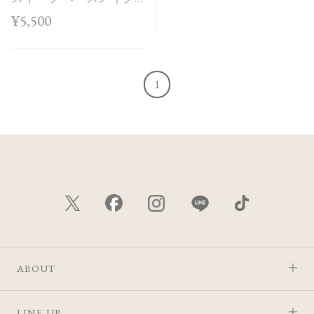
ボックス＜Holiday
¥5,500
Collection＞
1
ABOUT
LINE UP