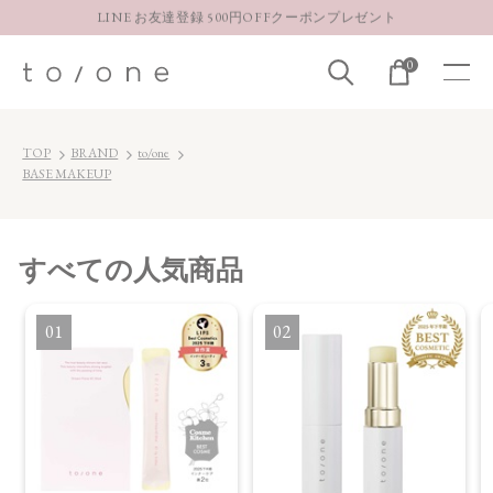
LINE お友達登録 500円OFFクーポンプレゼント
【重要】お盆期間中のお問い合わせと商品配送に関しまして
0
お得な定期購入コースはこちら
LINE お友達登録 500円OFFクーポンプレゼント
TOP
BRAND
to/one
BASE MAKEUP
すべて
の人気商品
1
2