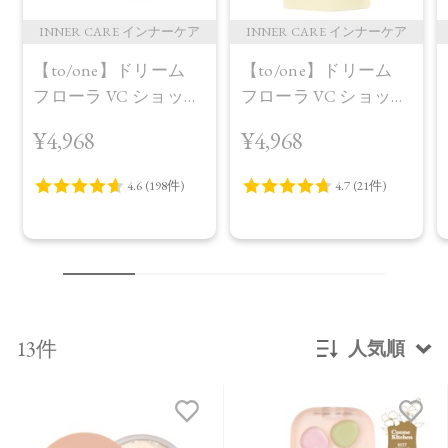
INNER CARE インナーケア
INNER CARE インナーケア
【to/one】ドリーム
【to/one】ドリーム
フローラ VC ショット
フローラ VC ショット
（30包）
デイ ブライトニング
¥4,968
¥4,968
プラス＜限定品＞
13件
人気順
新着順
発売日順