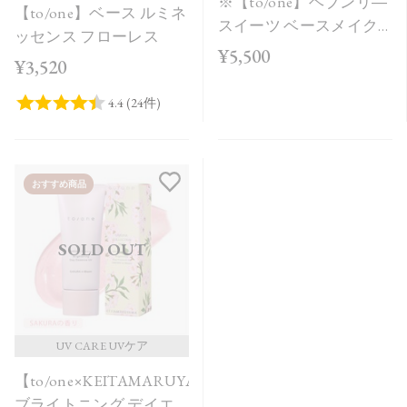
※【to/one】ヘブンリ―
【to/one】ベース ルミネ
スイーツ ベースメイク
ッセンス フローレス
ボックス＜Holiday
¥5,500
¥3,520
Collection＞
おすすめ商品
SOLD OUT
UV CARE UVケア
【to/one×KEITAMARUYAMA】
ブライトニング デイエ