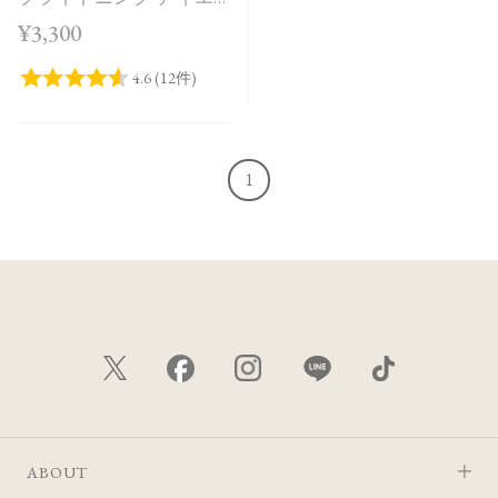
ッセンス UV SAKURA in
¥3,300
Bloom＜限定品＞
1
ABOUT