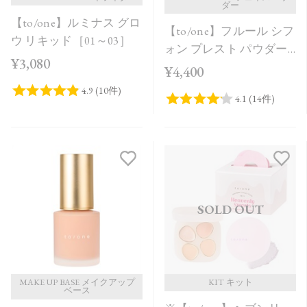
ダー
【to/one】ルミナス グロ
【to/one】フルール シフ
ウ リキッド［01～03］
ォン プレスト パウダー
¥3,080
［00］
¥4,400
SOLD OUT
MAKE UP BASE メイクアップ
KIT キット
ベース