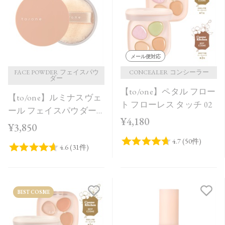
価格が安い
価格が高い
レビューが多い順
メール便対応
レビュー評価が高い順
FACE POWDER フェイスパウ
CONCEALER コンシーラー
ダー
【to/one】ペタル フロー
人気順
【to/one】ルミナスヴェ
ト フローレス タッチ 02
ール フェイスパウダー
¥4,180
＜全2色＞
¥3,850
BEST COSME