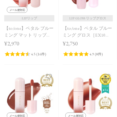
メール便対応
LIPリップ
LIP GLOSS リップグロス
【to/one】ペタル ブルー
【to/one】ペタル ブルー
ミング マット リップ
ミング グロス［EX10］
［01～04］＜2026 SS
＜Holiday Collection＞
¥2,970
¥2,750
Collection＞
メール便対応
メール便対応