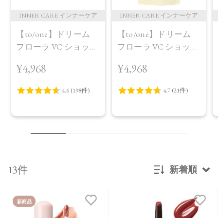
INNER CARE インナーケア
INNER CARE インナーケア
【to/one】ドリーム
【to/one】ドリーム
フローラ VC ショット
フローラ VC ショット
（30包）
デイ ブライトニング
¥4,968
¥4,968
プラス＜限定品＞
13件
新着順
新着順
新商品
発売日順