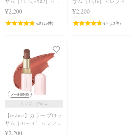
サム［11,12,EX02］＜レ
サム［15,16］＜レフィ
フィル＞
ル＞
¥2,200
¥2,200
メール便対応
リップ・グロス
【to/one】カラー ブロッ
サム［01～10］＜レフィ
ル＞
¥2,200