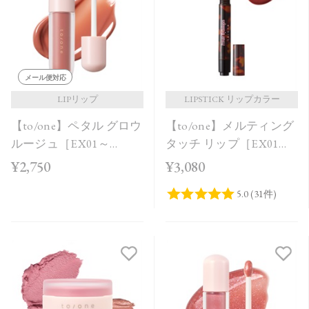
価格が安い
価格が高い
レビューが多い順
メール便対応
レビュー評価が高い順
LIPリップ
LIPSTICK リップカラー
【to/one】ペタル グロウ
【to/one】メルティング
人気順
ルージュ［EX01～
タッチ リップ［EX01～
EX04］＜2026 AW
EX03］＜限定品＞
¥2,750
¥3,080
Collection＞