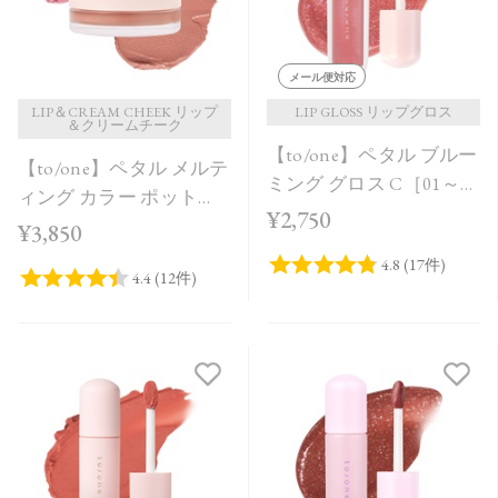
メール便対応
LIP＆CREAM CHEEK リップ
LIP GLOSS リップグロス
＆クリームチーク
【to/one】ペタル ブルー
【to/one】ペタル メルテ
ミング グロス C［01～
ィング カラー ポット
03］＜2026 Summer
¥2,750
［EX01～EX04］＜限定
¥3,850
Collection＞
品＞＜2026 Summer
Collection＞