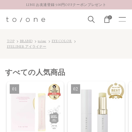
LINE お友達登録 500円OFFクーポンプレゼント
【重要】お盆期間中のお問い合わせと商品配送に関しまして
0
お得な定期購入コースはこちら
LINE お友達登録 500円OFFクーポンプレゼント
TOP
BRAND
to/one
EYE COLOR
EYELINER アイライナー
すべて
の人気商品
1
2