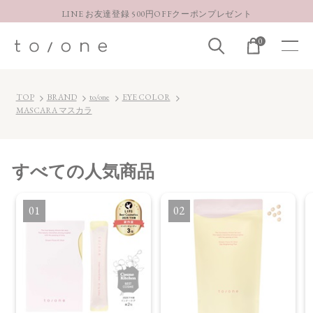
LINE お友達登録 500円OFFクーポンプレゼント
【重要】お盆期間中のお問い合わせと商品配送に関しまして
0
お得な定期購入コースはこちら
LINE お友達登録 500円OFFクーポンプレゼント
TOP
BRAND
to/one
EYE COLOR
MASCARA マスカラ
すべて
の人気商品
1
2