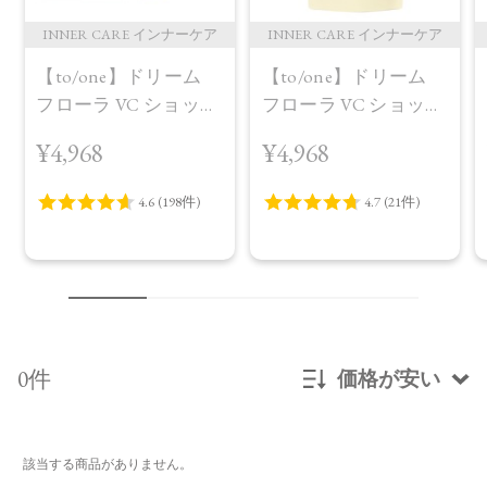
INNER CARE インナーケア
INNER CARE インナーケア
【to/one】ドリーム
【to/one】ドリーム
フローラ VC ショット
フローラ VC ショット
（30包）
デイ ブライトニング
¥4,968
¥4,968
プラス＜限定品＞
0件
価格が安い
新着順
該当する商品がありません。
発売日順