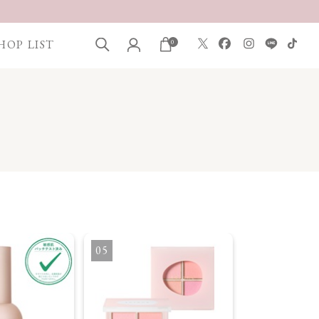
HOP LIST
0
5
6