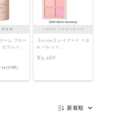
M 美容液
CHEEK パウダーチーク
CHEEK 
ドリーム フロー
【to/one】レイヤード ペタ
【to/one】
ー セラム＜導
ル パレット
ル パレット
［EX03,EX04］＜2026
［EX03,EX0
¥4,400
¥4,400
AW Collection＞EX04
AW Collecti
Warm Harmony
Layered Petal
新着順
新着順