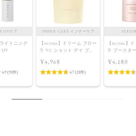
RE UVケア
INNER CARE インナーケア
SERU
】ブライトニング
【to/one】ドリーム フロー
【to/one】
 UV
ラ VC ショット デイ ブラ
ラ ブースタ
イトニング プラス＜限定
入美容液＞
¥4,968
¥4,180
品＞