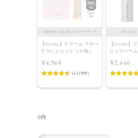
INNER CARE インナーケア
UV CA
【to/one】ドリーム フロー
【to/one
ラ VC ショット（30包）
リップバーム
¥4,968
¥2,640
0件