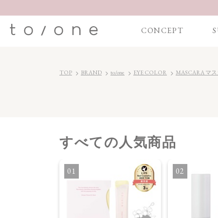
CONCEPT
S
TOP
BRAND
to/one
EYE COLOR
MASCARA マ
すべて
の人気商品
ONER 化粧水
1
2
】ドリーム フロー
ス ウォーター