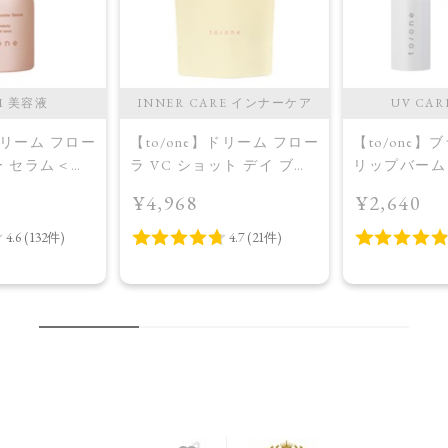
M 美容液
INNER CARE インナーケア
UV CAR
】ドリーム フロー
【to/one】ドリーム フロー
【to/one
ー セラム＜導
ラ VC ショット デイ ブラ
リップバーム 
イトニング プラス＜限定
¥4,968
¥2,640
品＞