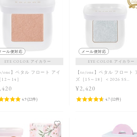
メール便対応
メール便対応
EYE COLOR アイカラー
EYE COLOR アイカラー
o/one】ペタル フロート アイ
【to/one】ペタル フロート
12～14］
ズ［15～18］＜2026 SS
Collection＞
,420
¥2,420