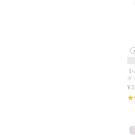
【t
ズ［
¥2