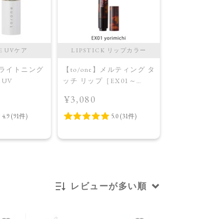
E UVケア
LIPSTICK リップカラー
CHEEK 
】ブライトニング
【to/one】メルティング タ
【to/one】
UV
ッチ リップ［EX01～
ル パレット
EX03］＜限定品＞EX01
［EX03,EX0
¥3,080
¥4,400
yorimichi
AW Collecti
Warm Harmo
レビューが多い順
新着順