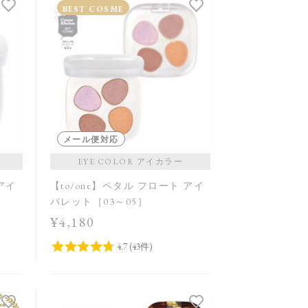
発売日順
BEST COSME
価格が安い
価格が高い
レビューが多い順
レビュー評価が高い順
人気順
メール便対応
EYE COLOR アイカラー
 アイ
【to/one】ペタル フロート アイ
パレット［03～05］
¥4,180