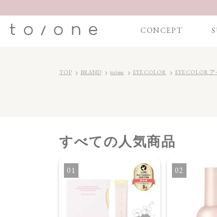
CONCEPT
S
TOP
BRAND
to/one
EYE COLOR
EYE COLOR
すべて
の人気商品
・オイル
1
2
】ブライトニング
セラム