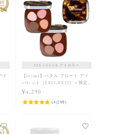
EYE COLOR アイカラー
 アイ
【to/one】ペタル フロート アイ
パレット［EX11,EX12］＜限定
品＞
¥4,290