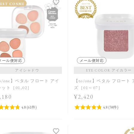
BEST COSME
メール便対応
メール便対応
アイシャドウ
EYE COLOR アイカラー
o/one】ペタル フロート アイ
【to/one】ペタル フロート
ット［01,02］
ズ［01～07］
,180
¥2,420