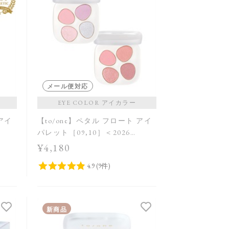
メール便対応
EYE COLOR アイカラー
 アイ
【to/one】ペタル フロート アイ
パレット［09,10］＜2026
Summer Collection＞
¥4,180
新商品