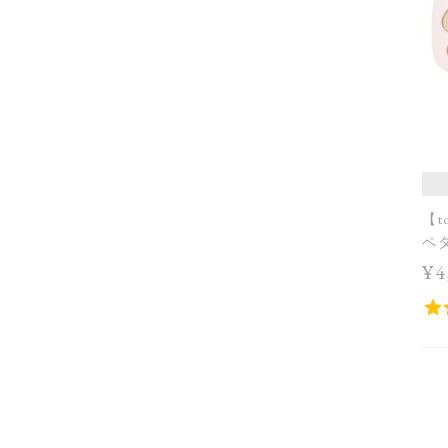
【t
ペ
［E
¥4