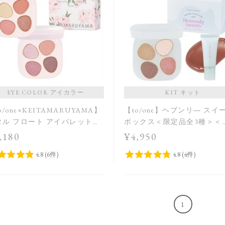
EYE COLOR アイカラー
KIT キット
o/one×KEITAMARUYAMA】
【to/one】ヘブンリ― スイ
タル フロート アイパレット
ボックス＜限定品全3種＞＜
X09,EX10］＜限定品＞
Holiday Collection＞
,180
¥4,950
1