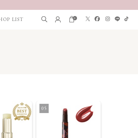
HOP LIST
0
5
6