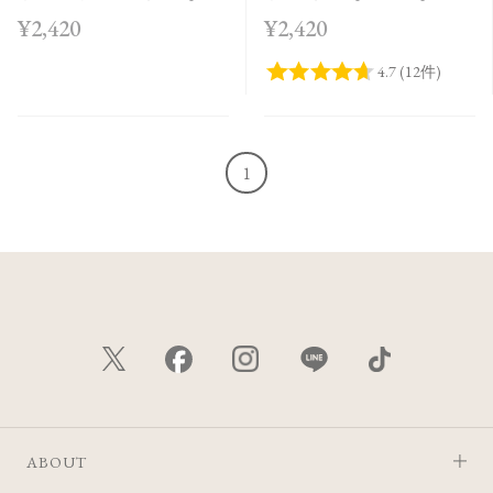
～04］＜2026 AW
2026 SS Collection＞
¥2,420
¥2,420
Collection＞
1
ABOUT