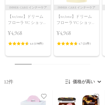
INNER CARE インナーケア
INNER CARE インナーケア
【to/one】ドリーム
【to/one】ドリーム
フローラ VC ショット
フローラ VC ショット
（30包）
デイ ブライトニング
¥4,968
¥4,968
プラス＜限定品＞
12件
価格が高い
新着順
発売日順