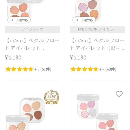
メール便対応
メール便対応
アイシャドウ
EYE COLOR アイカラー
【to/one】ペタル フロー
【to/one】ペタル フロー
ト アイパレット
ト アイパレット［03～
［01,02］
05］
¥4,180
¥4,180