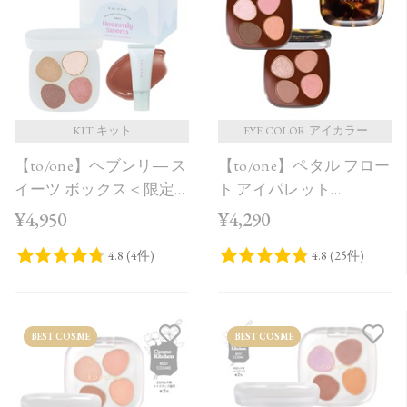
価格が安い
価格が高い
レビューが多い順
レビュー評価が高い順
KIT キット
EYE COLOR アイカラー
【to/one】ヘブンリ― ス
【to/one】ペタル フロー
人気順
イーツ ボックス＜限定
ト アイパレット
品全3種＞＜Holiday
［EX11,EX12］＜限定品
¥4,950
¥4,290
Collection＞
＞
BEST COSME
BEST COSME