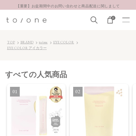
【重要】お盆期間中のお問い合わせと商品配送に関しまして
お得な定期購入コースはこちら
0
LINE お友達登録 500円OFFクーポンプレゼント
TOP
BRAND
to/one
EYE COLOR
EYE COLOR アイカラー
すべて
の人気商品
1
2