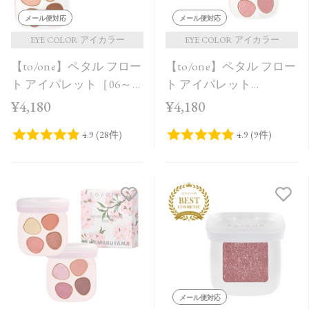
メール便対応
メール便対応
EYE COLOR アイカラー
EYE COLOR アイカラー
【to/one】ペタル フロー
【to/one】ペタル フロー
ト アイパレット［06～
ト アイパレット
08］
［09,10］＜2026 Summer
¥4,180
¥4,180
Collection＞
メール便対応