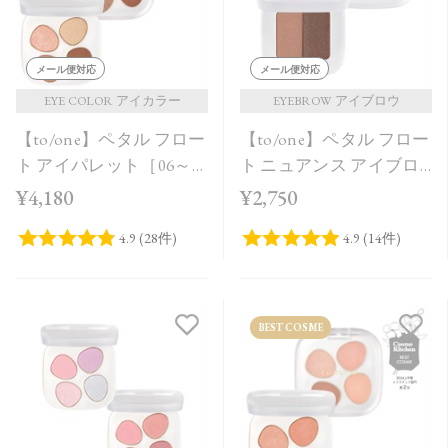
メール便対応
メール便対応
EYE COLOR アイカラー
EYEBROW アイブロウ
【to/one】ペタル フロー
【to/one】ペタル フロー
ト アイパレット［06～
ト ニュアンス アイブロ
08］
ウ［03,04］
¥4,180
¥2,750
BEST COSME