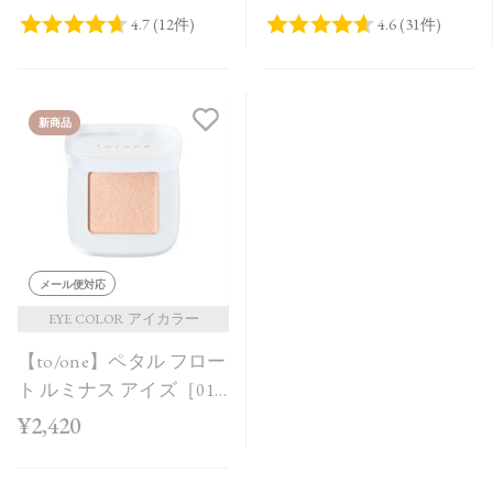
新商品
メール便対応
EYE COLOR アイカラー
【to/one】ペタル フロー
ト ルミナス アイズ［01
～04］＜2026 AW
¥2,420
Collection＞