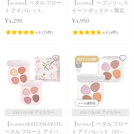
【to/one】ペタル フロー
【to/one】ヘブンリ― ス
ト アイパレット
イーツ ボックス＜限定
［EX11,EX12］＜限定品
品全3種＞＜Holiday
¥4,290
¥4,950
＞
Collection＞
BEST COSME
メール便対応
EYE COLOR アイカラー
EYE COLOR アイカラー
【to/one×KEITAMARUYAMA】
【to/one】ペタル フロー
ペタル フロート アイパ
ト アイパレット［03～