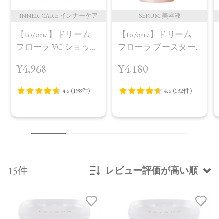
INNER CARE インナーケア
SERUM 美容液
【to/one】ドリーム
【to/one】ドリーム
フローラ VC ショット
フローラ ブースター
（30包）
セラム＜導入美容液
¥4,968
¥4,180
＞
15件
レビュー評価が高い順
新着順
発売日順