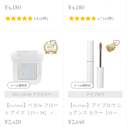
レット［EX09,EX10］＜
05］
¥4,180
¥4,180
限定品＞
メール便対応
メール便対応
EYE COLOR アイカラー
アイブロウ
【to/one】ペタル フロー
【to/one】アイブロウ ニ
ト アイズ［15～18］＜
ュアンス カラー［01～
2026 SS Collection＞
03］
¥2,420
¥2,640