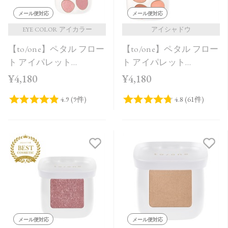
メール便対応
メール便対応
EYE COLOR アイカラー
アイシャドウ
【to/one】ペタル フロー
【to/one】ペタル フロー
ト アイパレット
ト アイパレット
［09,10］＜2026 Summer
［01,02］
¥4,180
¥4,180
Collection＞
メール便対応
メール便対応