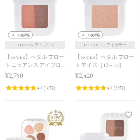
価格が安い
価格が高い
レビューが多い順
メール便対応
メール便対応
レビュー評価が高い順
EYEBROW アイブロウ
EYE COLOR アイカラー
【to/one】ペタル フロー
【to/one】ペタル フロー
人気順
ト ニュアンス アイブロ
ト アイズ［12～14］
ウ［01,02］
¥2,750
¥2,420