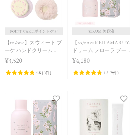
POINT CARE ポイントケア
SERUM 美容液
【to/one】スウィート ブ
【to/one×KEITAMARUY
ーケ ハンドクリーム
ドリーム フローラ ブー
［S,F］＜限定品＞
スター セラム SAKURA
¥3,520
¥4,180
in Bloom＜限定品＞