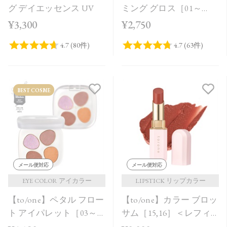
グ デイエッセンス UV
ミング グロス［01～
04］
¥3,300
¥2,750
BEST COSME
メール便対応
メール便対応
EYE COLOR アイカラー
LIPSTICK リップカラー
【to/one】ペタル フロー
【to/one】カラー ブロッ
ト アイパレット［03～
サム［15,16］＜レフィ
05］
ル＞