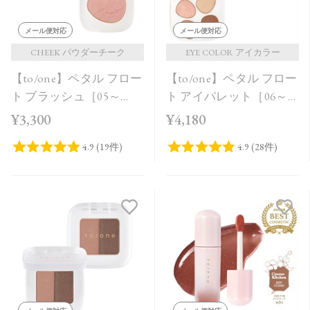
メール便対応
メール便対応
CHEEK パウダーチーク
EYE COLOR アイカラー
【to/one】ペタル フロー
【to/one】ペタル フロー
ト ブラッシュ［05～
ト アイパレット［06～
06］
08］
¥3,300
¥4,180