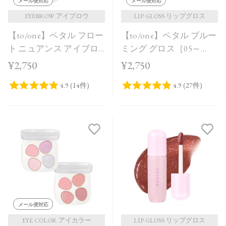
メール便対応
メール便対応
EYEBROW アイブロウ
LIP GLOSS リップグロス
【to/one】ペタル フロー
【to/one】ペタル ブルー
ト ニュアンス アイブロ
ミング グロス［05～
ウ［03,04］
08］
¥2,750
¥2,750
メール便対応
EYE COLOR アイカラー
LIP GLOSS リップグロス