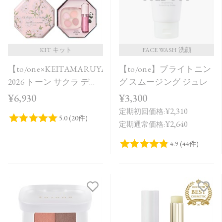
KIT キット
FACE WASH 洗顔
【to/one×KEITAMARUYAMA】
【to/one】ブライトニン
2026 トーン サクラ デュ
グ スムージング ジュレ
オ［A,B］＜限定品＞
¥6,930
¥3,300
¥2,310
定期初回価格:
¥2,640
定期通常価格: