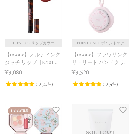
価格が安い
価格が高い
レビューが多い順
レビュー評価が高い順
LIPSTICK リップカラー
POINT CARE ポイントケア
【to/one】メルティング
【to/one】フラワリング
人気順
タッチ リップ［EX01～
リトリート ハンドクリ
EX03］＜限定品＞
ーム＜限定品＞
¥3,080
¥3,520
おすすめ商品
SOLD OUT