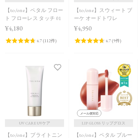
【to/one】ペタル フロー
【to/one】スウィート ブ
ト フローレス タッチ 01
ーケ オードトワレ
¥4,180
¥4,950
メール便対応
UV CARE UVケア
LIP GLOSS リップグロス
【to/one】ブライトニン
【to/one】ペタル ブルー