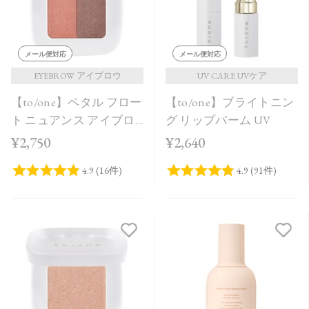
メール便対応
メール便対応
EYEBROW アイブロウ
UV CARE UVケア
【to/one】ペタル フロー
【to/one】ブライトニン
ト ニュアンス アイブロ
グ リップバーム UV
ウ［01,02］
¥2,750
¥2,640