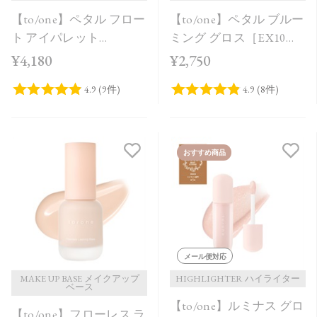
【to/one】ペタル フロー
【to/one】ペタル ブルー
ト アイパレット
ミング グロス［EX10］
［09,10］＜2026 Summer
＜Holiday Collection＞
¥4,180
¥2,750
Collection＞
おすすめ商品
メール便対応
MAKE UP BASE メイクアップ
HIGHLIGHTER ハイライター
ベース
【to/one】ルミナス グロ
【to/one】フローレス ラ