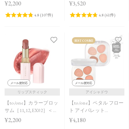
ル＞
¥2,200
¥3,520
BEST COSME
メール便対応
メール便対応
リップスティック
アイシャドウ
【to/one】カラーブロッ
【to/one】ペタル フロー
サム［11,12,EX02］＜レ
ト アイパレット
フィル＞
［01,02］
¥2,200
¥4,180