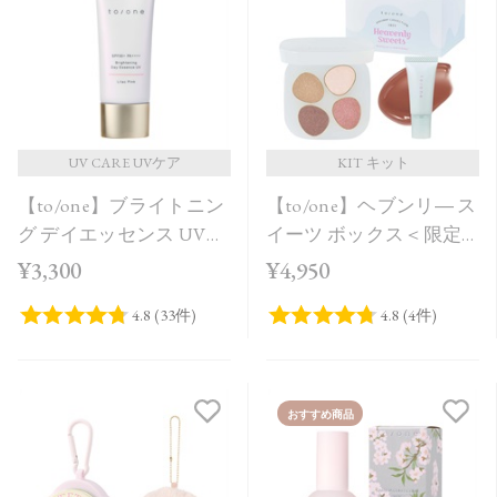
UV CARE UVケア
KIT キット
【to/one】ブライトニン
【to/one】ヘブンリ― ス
グ デイエッセンス UV
イーツ ボックス＜限定
Lilac Pink
品全3種＞＜Holiday
¥3,300
¥4,950
Collection＞
おすすめ商品