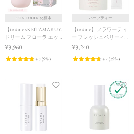
SKIN TONER 化粧水
ハーブティー
【to/one×KEITAMARUYAMA】
【to/one】フラワーティ
ドリーム フローラ エッ
ー フレッシュベリー＜
センス ウォーター
20包＞
¥3,960
¥3,240
SAKURA in Bloom＜限定
品＞