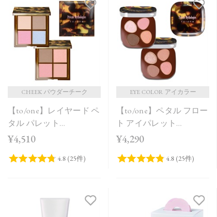
CHEEK パウダーチーク
EYE COLOR アイカラー
【to/one】レイヤード ペ
【to/one】ペタル フロー
タル パレット
ト アイパレット
［EX01,EX02］＜限定品
［EX11,EX12］＜限定品
¥4,510
¥4,290
＞
＞