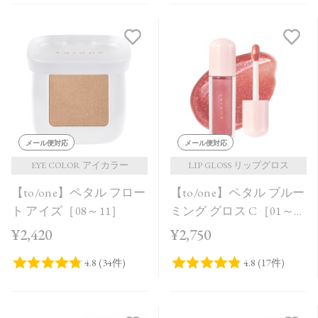
メール便対応
メール便対応
EYE COLOR アイカラー
LIP GLOSS リップグロス
【to/one】ペタル フロー
【to/one】ペタル ブルー
ト アイズ［08～11］
ミング グロス C［01～
03］＜2026 Summer
¥2,420
¥2,750
Collection＞