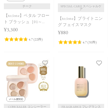
チーク
SPECIAL CARE スペシャルケ
ア
【to/one】ペタル フロー
【to/one】ブライトニン
ト ブラッシュ［01～
グ フェイスマスク
03］
¥3,300
¥880
BEST COSME
メール便対応
CONCEALER コンシーラー
FRAGRANCE フレグランス