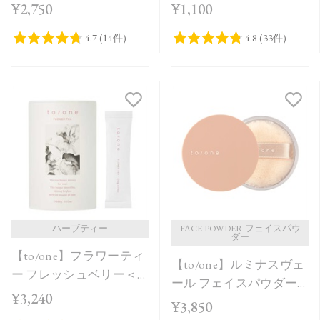
¥2,750
¥1,100
ハーブティー
FACE POWDER フェイスパウ
ダー
【to/one】フラワーティ
【to/one】ルミナスヴェ
ー フレッシュベリー＜
ール フェイスパウダー
20包＞
¥3,240
＜全2色＞
¥3,850