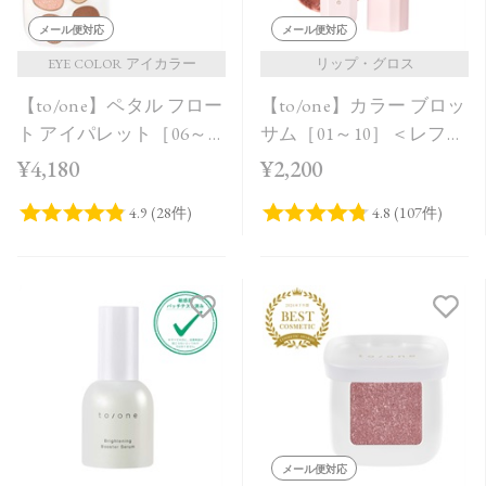
メール便対応
メール便対応
EYE COLOR アイカラー
リップ・グロス
【to/one】ペタル フロー
【to/one】カラー ブロッ
ト アイパレット［06～
サム［01～10］＜レフィ
08］
ル＞
¥4,180
¥2,200
メール便対応