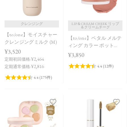
クレンジング
LIP＆CREAM CHEEK リップ
＆クリームチーク
【to/one】モイスチャー
【to/one】ペタル メルテ
クレンジングミルク (M)
ィング カラー ポット
¥3,520
［EX01～EX04］＜限定
¥3,850
¥2,464
定期初回価格:
品＞＜2026 Summer
¥2,816
定期通常価格:
Collection＞