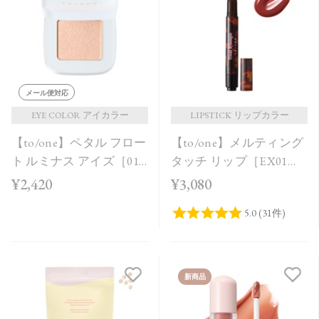
メール便対応
EYE COLOR アイカラー
LIPSTICK リップカラー
【to/one】ペタル フロー
【to/one】メルティング
ト ルミナス アイズ［01
タッチ リップ［EX01～
～04］＜2026 AW
EX03］＜限定品＞
¥2,420
¥3,080
Collection＞
新商品