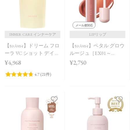
メール便対応
INNER CARE インナーケア
LIPリップ
【to/one】ドリーム フロ
【to/one】ペタル グロウ
ーラ VC ショット デイ ブ
ルージュ［EX01～
ライトニング プラス＜
EX04］＜2026 AW
¥4,968
¥2,750
限定品＞
Collection＞