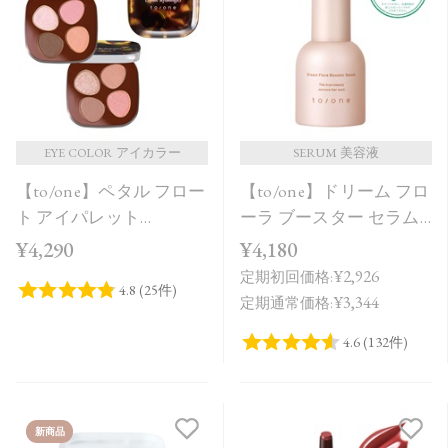
EYE COLOR アイカラー
SERUM 美容液
【to/one】ペタル フロー
【to/one】ドリーム フロ
ト アイパレット
ーラ ブースター セラム
［EX11,EX12］＜限定品
＜導入美容液＞
¥4,290
¥4,180
＞
¥2,926
定期初回価格:
¥3,344
定期通常価格:
新商品