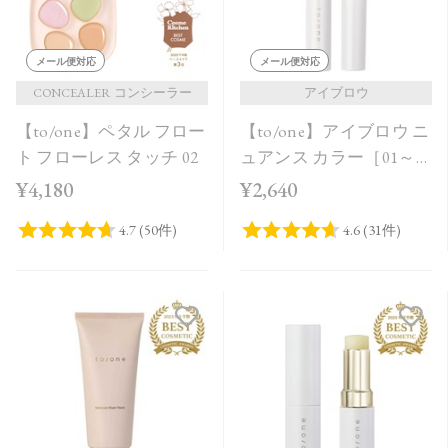
メール便対応
メール便対応
CONCEALER コンシーラー
アイブロウ
【to/one】ペタル フロー
【to/one】アイブロウ ニ
ト フローレス タッチ 02
ュアンス カラー［01～
03］
¥4,180
¥2,640