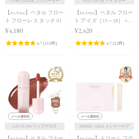
CONCEALER コンシーラー
EYE COLOR アイカラー
【to/one】ペタル フロー
【to/one】ペタル フロー
ト フローレス タッチ 01
ト アイズ［15～18］＜
2026 SS Collection＞
¥4,180
¥2,420
メール便対応
メール便対応
LIP GLOSS リップグロス
INNER CARE インナーケア
【to/one】ペタル ブルー
【to/one】ドリーム フロ