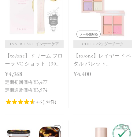
価格が安い
価格が高い
レビューが多い順
メール便対応
レビュー評価が高い順
INNER CARE インナーケア
CHEEK パウダーチーク
【to/one】ドリーム フロ
【to/one】レイヤード ペ
人気順
ーラ VC ショット（30
タル パレット
包）
［EX03,EX04］＜2026
¥4,968
¥4,400
AW Collection＞
¥3,477
定期初回価格:
¥3,974
定期通常価格: