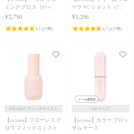
ミング グロス［05～
ーラ VC ショット（7
08］
包）
¥2,750
¥1,296
メール便対応
FIX MIST フィックスミスト
LIP リップ
【to/one】フローレス グ
【to/one】カラー ブロッ
ロウ フィックスミスト
サム ケース