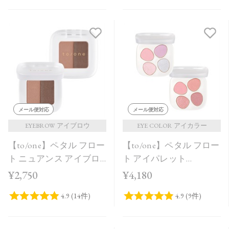
メール便対応
メール便対応
EYEBROW アイブロウ
EYE COLOR アイカラー
【to/one】ペタル フロー
【to/one】ペタル フロー
ト ニュアンス アイブロ
ト アイパレット
ウ［03,04］
［09,10］＜2026 Summer
¥2,750
¥4,180
Collection＞