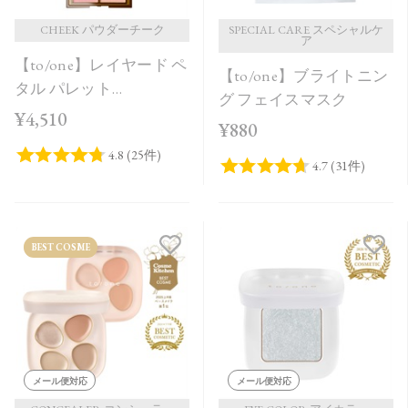
CHEEK パウダーチーク
SPECIAL CARE スペシャルケ
ア
【to/one】レイヤード ペ
【to/one】ブライトニン
タル パレット
グ フェイスマスク
［EX01,EX02］＜限定品
¥4,510
¥880
＞
BEST COSME
メール便対応
メール便対応