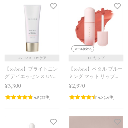
メール便対応
UV CARE UVケア
LIPリップ
【to/one】ブライトニン
【to/one】ペタル ブルー
グ デイエッセンス UV
ミング マット リップ
Lilac Pink
［01～04］＜2026 SS
¥3,300
¥2,970
Collection＞