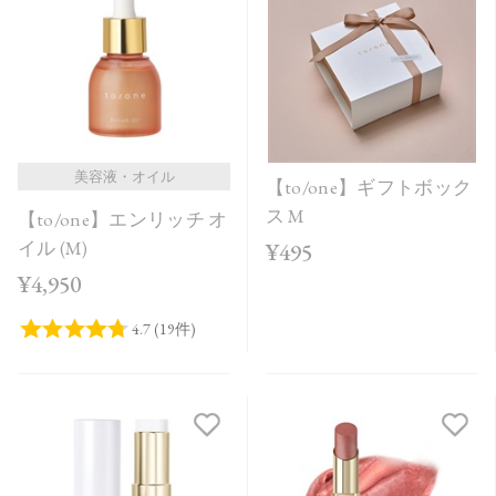
美容液・オイル
【to/one】ギフトボック
ス M
【to/one】エンリッチ オ
イル (M)
¥495
¥4,950