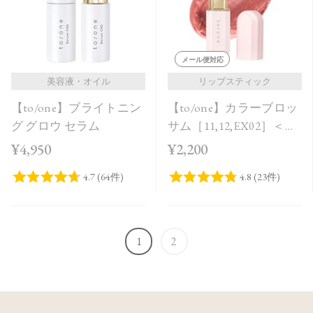
メール便対応
美容液・オイル
リップスティック
【to/one】ブライトニン
【to/one】カラーブロッ
グ グロウ セラム
サム［11,12,EX02］＜レ
フィル＞
¥4,950
¥2,200
1
2