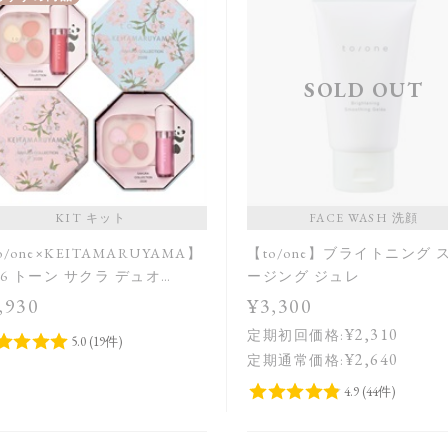
SOLD OUT
KIT キット
FACE WASH 洗顔
o/one×KEITAMARUYAMA】
【to/one】ブライトニング 
26 トーン サクラ デュオ
ージング ジュレ
A,B］＜限定品＞
,930
¥3,300
¥2,310
定期初回価格:
¥2,640
定期通常価格: