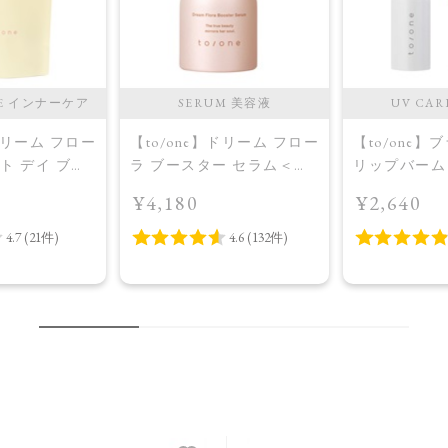
RE インナーケア
SERUM 美容液
UV CAR
】ドリーム フロー
【to/one】ドリーム フロー
【to/one
ット デイ ブラ
ラ ブースター セラム＜導
リップバーム 
プラス＜限定
入美容液＞
¥4,180
¥2,640