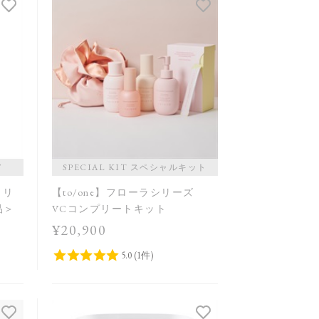
発売日順
価格が安い
価格が高い
レビューが多い順
レビュー評価が高い順
人気順
ア
SPECIAL KIT スペシャルキット
トリ
【to/one】フローラシリーズ
品＞
VCコンプリートキット
¥20,900