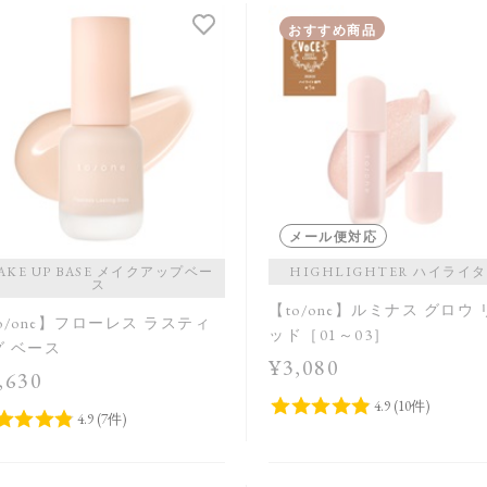
おすすめ商品
メール便対応
AKE UP BASE メイクアップベー
HIGHLIGHTER ハイライ
ス
【to/one】ルミナス グロウ
o/one】フローレス ラスティ
ッド［01～03］
グ ベース
¥3,080
,630