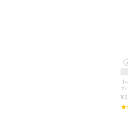
【t
プバ
¥2