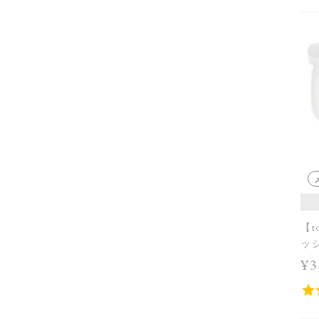
【t
ッシ
¥3