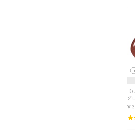
【t
グロ
¥2