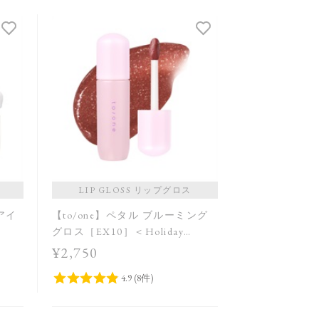
LIP GLOSS リップグロス
 アイ
【to/one】ペタル ブルーミング
グロス［EX10］＜Holiday
Collection＞
¥2,750