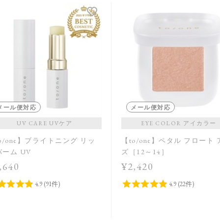
メール便対応
メール便対応
UV CARE UVケア
EYE COLOR アイカラー
o/one】ブライトニング リッ
【to/one】ペタル フロート
ーム UV
ズ［12～14］
,640
¥2,420