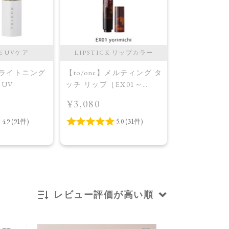
E UVケア
LIPSTICK リップカラー
CHEEK 
】ブライトニング
【to/one】メルティング タ
【to/one】
UV
ッチ リップ［EX01～
ル パレット
EX03］＜限定品＞EX01
［EX03,EX0
¥3,080
¥4,400
yorimichi
AW Collecti
Warm Harmo
レビュー評価が高い順
新着順