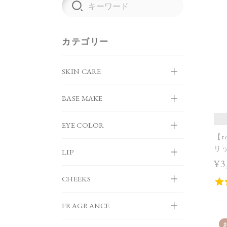
カテゴリー
SKIN CARE
BASE MAKE
EYE COLOR
【t
リッ
LIP
＞
¥3
CHEEKS
FRAGRANCE