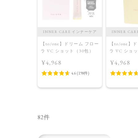
・オイル
INNER CARE インナーケア
INNER CA
】ブライトニング
【to/one】ドリーム フロー
【to/one
セラム
ラ VC ショット（30包）
ラ VC ショ
イトニング 
¥4,968
¥4,968
品＞
82件