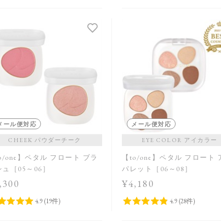
メール便対応
メール便対応
CHEEK パウダーチーク
EYE COLOR アイカラー
o/one】ペタル フロート ブラ
【to/one】ペタル フロート
ュ［05～06］
パレット［06～08］
,300
¥4,180