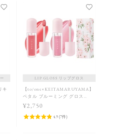
ター
LIP GLOSS リップグロス
 リキ
【to/one×KEITAMARUYAMA】
ペタル ブルーミング グロス
［EX13,EX14］＜限定品＞
¥2,750