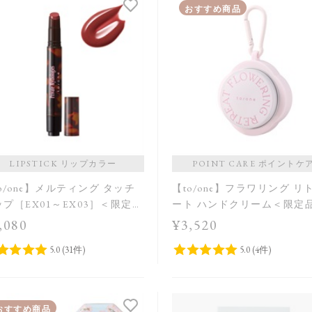
おすすめ商品
LIPSTICK リップカラー
POINT CARE ポイントケ
o/one】メルティング タッチ
【to/one】フラワリング リ
プ［EX01～EX03］＜限定品
ート ハンドクリーム＜限定
,080
¥3,520
おすすめ商品