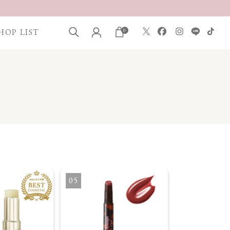
HOP LIST
0
5
6