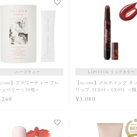
ハーブティー
LIPSTICK リップカラー
o/one】フラワーティー フレ
【to/one】メルティング タ
シュベリー＜20包＞
リップ［EX01～EX03］＜
＞
,240
¥3,080