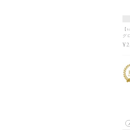
【t
グロ
Col
¥2