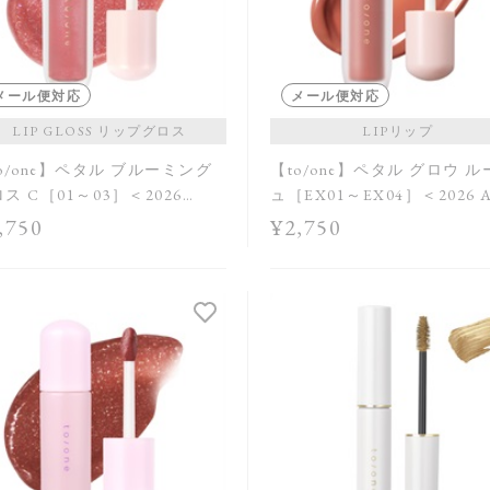
メール便対応
メール便対応
LIP GLOSS リップグロス
LIPリップ
o/one】ペタル ブルーミング
【to/one】ペタル グロウ 
ス C［01～03］＜2026
ュ［EX01～EX04］＜2026 
mer Collection＞
Collection＞
,750
¥2,750