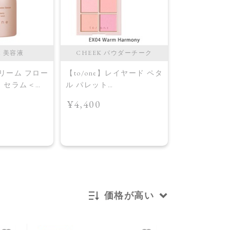
M 美容液
CHEEK パウダーチーク
CHEEK 
ドリーム フロー
【to/one】レイヤード ペタ
【to/one】
ー セラム＜導
ル パレット
ル パレット
［EX03,EX04］＜2026
［EX03,EX0
¥4,400
¥4,400
AW Collection＞EX04
AW Collecti
Warm Harmony
Layered Petal
価格が高い
新着順