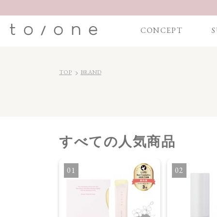
CONCEPT
S
TOP
BRAND
すべて
の人気商品
ONER 化粧水
1
2
】ドリーム フロー
ス ウォーター