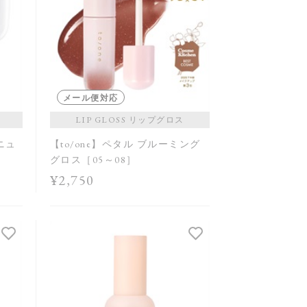
メール便対応
LIP GLOSS リップグロス
 ニュ
【to/one】ペタル ブルーミング
グロス［05～08］
¥2,750