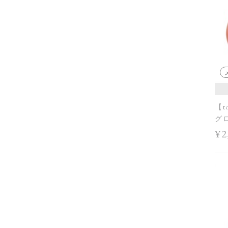
【t
グロ
¥2