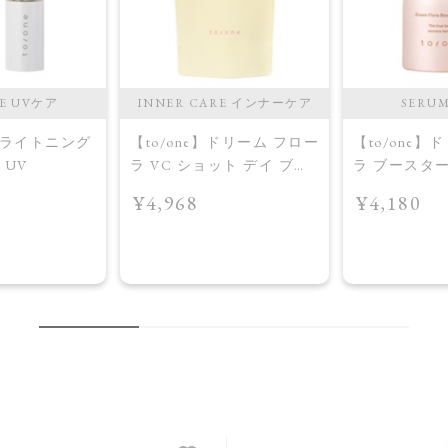
RE UVケア
INNER CARE インナーケア
SERU
】ブライトニング
【to/one】ドリーム フロー
【to/one】
 UV
ラ VC ショット デイ ブラ
ラ ブースタ
イトニング プラス＜限定
入美容液＞
¥4,968
¥4,180
品＞