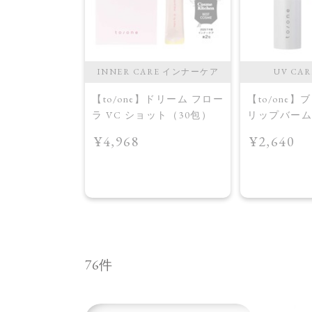
INNER CARE インナーケア
UV CA
【to/one】ドリーム フロー
【to/one
ラ VC ショット（30包）
リップバーム
¥4,968
¥2,640
76件