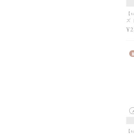
【t
ズ［
¥2
【t