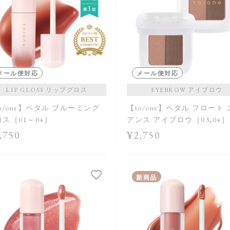
メール便対応
メール便対応
LIP GLOSS リップグロス
EYEBROW アイブロウ
o/one】ペタル ブルーミング
【to/one】ペタル フロート
ス［01～04］
アンス アイブロウ［03,04］
,750
¥2,750
新商品