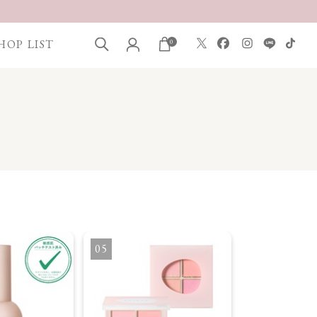
HOP LIST
0
5
6