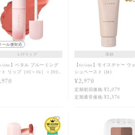
メール便対応
LIPリップ
洗顔
o/one】ペタル ブルーミング
【to/one】モイスチャー ウ
ト リップ［01～04］＜2026
シュペースト (M)
Collection＞
,970
¥2,970
¥2,079
定期初回価格:
¥2,376
定期通常価格: