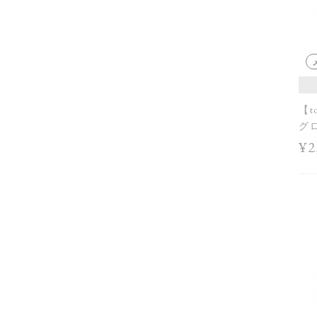
【t
グロ
Sum
¥2