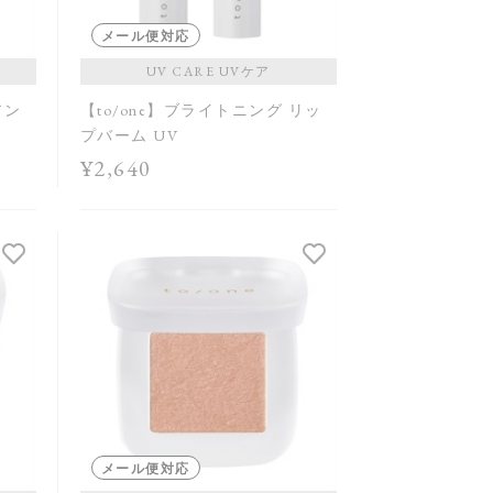
メール便対応
UV CARE UVケア
アン
【to/one】ブライトニング リッ
プバーム UV
¥2,640
メール便対応