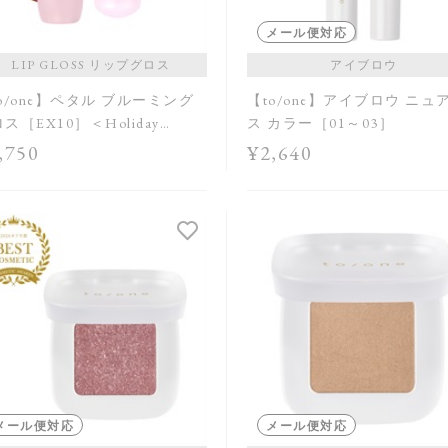
メール便対応
LIP GLOSS リップグロス
アイブロウ
o/one】ペタル ブルーミング
【to/one】アイブロウ ニュ
ス［EX10］＜Holiday
ス カラー［01～03］
lection＞
,750
¥2,640
メール便対応
メール便対応