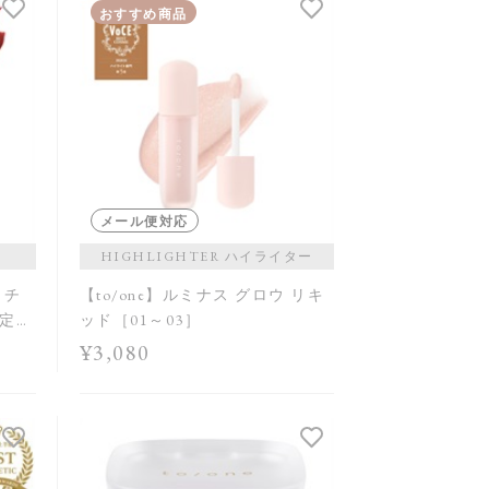
発売日順
おすすめ商品
価格が安い
価格が高い
レビューが多い順
レビュー評価が高い順
人気順
メール便対応
HIGHLIGHTER ハイライター
ッチ
【to/one】ルミナス グロウ リキ
限定品
ッド［01～03］
¥3,080